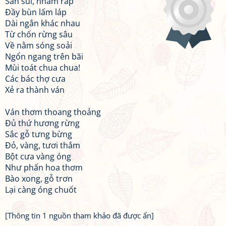
Sần sùi, nhám ráp
Đầy bùn lấm láp
Dài ngắn khác nhau
Từ chốn rừng sâu
Về nằm sóng soải
Ngổn ngang trên bãi
Mùi toát chua chua!
Các bác thợ cưa
Xẻ ra thành ván
Ván thơm thoang thoảng
Đủ thứ hương rừng
Sắc gỗ tưng bừng
Đỏ, vàng, tươi thắm
Bột cưa vàng óng
Như phấn hoa thơm
Bào xong, gỗ trơn
Lại càng óng chuốt
[Thông tin 1 nguồn tham khảo đã được ẩn]