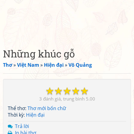
Những khúc gỗ
Thơ
»
Việt Nam
»
Hiện đại
»
Võ Quảng
☆
☆
☆
☆
☆
3
5.00
Thể thơ:
Thơ mới bốn chữ
Thời kỳ:
Hiện đại
Trả lời
In bài thơ