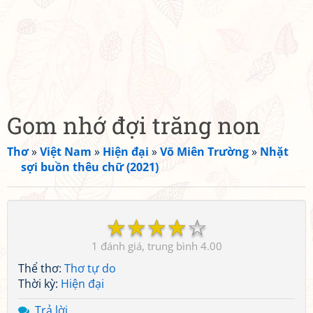
Gom nhớ đợi trăng non
Thơ
»
Việt Nam
»
Hiện đại
»
Võ Miên Trường
»
Nhặt
sợi buồn thêu chữ (2021)
☆
☆
☆
☆
☆
1
4.00
Thể thơ:
Thơ tự do
Thời kỳ:
Hiện đại
Trả lời