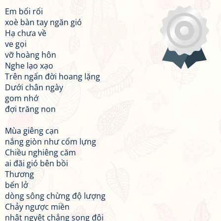
Em bối rối
xoè bàn tay ngăn gió
Hạ chưa về
ve gọi
vỡ hoàng hôn
Nghe lạo xạo
Trên ngấn đời hoang lặng
Dưới chân ngày
gom nhớ
đợi trăng non
Mùa giêng cạn
nắng giòn như cốm lựng
Chiều nghiêng căm
ai đãi gió bên bồi
Thương
bến lở
dòng sông chừng độ lượng
Chảy ngược miền
nhật ngyệt chẳng song đôi