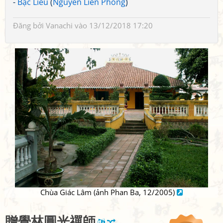
-
Bạc Liêu
(
Nguyễn Liên Phong
)
Đăng bởi
Vanachi
vào 13/12/2018 17:20
Chùa Giác Lâm (ảnh Phan Ba, 12/2005)
贈
覺
林
圓
光
禪
師