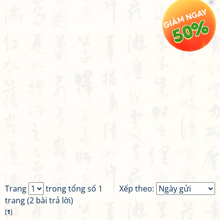
Trang
trong tổng số 1
Xếp theo:
trang (2 bài trả lời)
[
1
]