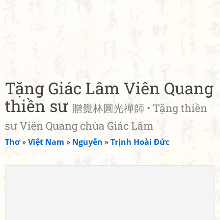
Tặng Giác Lâm Viên Quang
thiền sư
贈覺林圓光禪師 • Tặng thiền
sư Viên Quang chùa Giác Lâm
Thơ
»
Việt Nam
»
Nguyễn
»
Trịnh Hoài Đức