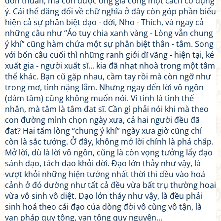
đơn thuần, mà còn được ông gia công một cách có dụng
ý. Cái thế đăng đối về chữ nghĩa ở đây còn góp phần biểu
hiện cả sự phân biệt đạo - đời, Nho - Thích, và ngay cả
những câu như “Áo tuy chia xanh vàng - Lòng vẫn chung
ý khí” cũng hàm chứa một sự phân biệt thân - tâm. Song
với bốn câu cuối thì những ranh giới dĩ vãng - hiện tại, kẻ
xuất gia - người xuất sĩ... kia đã nhạt nhoà trong một tâm
thế khác. Bạn cũ gặp nhau, cầm tay rồi mà còn ngỡ như
trong mơ, tình nặng lắm. Nhưng ngay đến lời vô ngôn
(đàm tâm) cũng không muốn nói. Vì tình là tình thế
nhân, mà tâm là tâm đạt sĩ. Cần gì phải nói khi mà theo
con đường mình chọn ngày xưa, cả hai người đều đã
đạt? Hai tấm lòng “chung ý khí” ngày xưa giờ cũng chỉ
còn là sắc tướng. Ở đây, không mở lời chính là phá chấp.
Mở lời, dù là lời vô ngôn, cũng là còn vọng tưởng lấy đạo
sánh đạo, tách đạo khỏi đời. Đạo lớn thảy như vậy, là
vượt khỏi những hiện tướng nhất thời thì đều vào hoá
cảnh ở đó dường như tất cả đều vừa bất trụ thường hoại
vừa vô sinh vô diệt. Đạo lớn thảy như vậy, là đều phải
sinh hoá theo cái đạo của dòng đời vô cùng vô tận, là
vạn pháp quy tông, vạn tông quy nguyên...