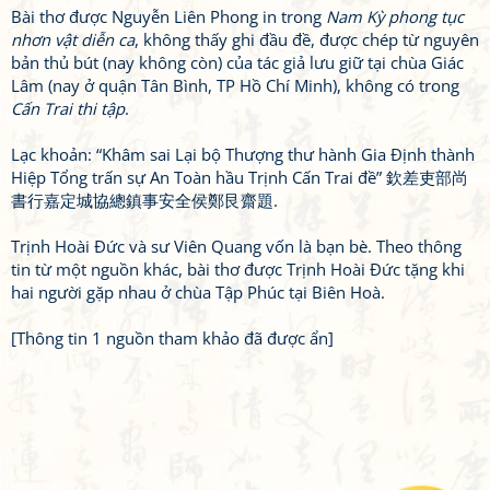
Bài thơ được Nguyễn Liên Phong in trong
Nam Kỳ phong tục
nhơn vật diễn ca
, không thấy ghi đầu đề, được chép từ nguyên
bản thủ bút (nay không còn) của tác giả lưu giữ tại chùa Giác
Lâm (nay ở quận Tân Bình, TP Hồ Chí Minh), không có trong
Cấn Trai thi tập
.
Lạc khoản: “Khâm sai Lại bộ Thượng thư hành Gia Định thành
Hiệp Tổng trấn sự An Toàn hầu Trịnh Cấn Trai đề” 欽差吏部尚
書行嘉定城協總鎮事安全侯鄭艮齋題.
Trịnh Hoài Đức và sư Viên Quang vốn là bạn bè. Theo thông
tin từ một nguồn khác, bài thơ được Trịnh Hoài Đức tặng khi
hai người gặp nhau ở chùa Tập Phúc tại Biên Hoà.
[Thông tin 1 nguồn tham khảo đã được ẩn]