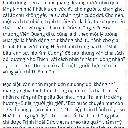
hành động, nên ánh hồi quang dĩ vãng được nhìn qua
lăng kính nhà Phật kia chỉ vừa đủ cho người ta chán ghét
cái ác chứ không gây ra sự chán ngán cuộc đời. Cho nên,
một cách tự nhiên, Trịnh Hoài Đức đã bày tỏ sự quý mến
chân thành với người bạn cũ. Đối với ông, việc Hoà
thượng Viên Quang đi tu cũng là đi theo một lý tưởng,
xuất gia là hành động chứ không phải tu hành chờ giải
thoát. Khác với Lương Hiểu Khánh trong bài thơ “Một
bầu kinh sử, níp Kim Cương” đề cao nhưng vẫn chia tách
đôi đường Nho Thích, với cách nhìn “nhất thị đồng nhân”
ấy, Trịnh Hoài Đức đã tỏ ra là một người thực sự nắm
vững yếu chỉ Thiền môn.
Đặc biệt, cần nhấn mạnh đến sự đăng đối không chỉ
mang ý nghĩa hình thức trong ngôn từ của bài thơ. Dễ
nhận ra rằng những câu đối nhau như “Ta làm trẻ dâng
hương - Sư là người giữ giới”, “Bọt nước chuyện mất còn
- Bèo hoang phận chìm nổi”, “Ta Hiệp trấn thành này - Sư
Hoà thượng ngôi ấy”... kéo dài suốt bài thơ không phải
chỉ được Trịnh Hoài Đức viết ra theo tập quán thẩm mỹ