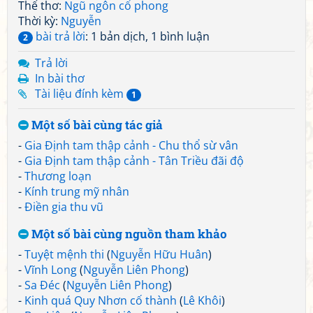
Thể thơ:
Ngũ ngôn cổ phong
Thời kỳ:
Nguyễn
bài trả lời
: 1 bản dịch, 1 bình luận
2
Trả lời
In bài thơ
Tài liệu đính kèm
1
Một số bài cùng tác giả
-
Gia Định tam thập cảnh - Chu thổ sừ vân
-
Gia Định tam thập cảnh - Tân Triều đãi độ
-
Thương loạn
-
Kính trung mỹ nhân
-
Điền gia thu vũ
Một số bài cùng nguồn tham khảo
-
Tuyệt mệnh thi
(
Nguyễn Hữu Huân
)
-
Vĩnh Long
(
Nguyễn Liên Phong
)
-
Sa Đéc
(
Nguyễn Liên Phong
)
-
Kinh quá Quy Nhơn cố thành
(
Lê Khôi
)