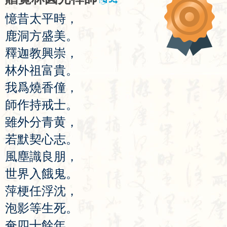
憶
昔
太
平
時
，
鹿
洞
方
盛
美
。
釋
迦
教
興
崇
，
林
外
祖
富
貴
。
我
爲
燒
香
僮
，
師
作
持
戒
士
。
雖
外
分
青
黄
，
若
默
契
心
志
。
風
塵
識
良
朋
，
世
界
入
餓
鬼
。
萍
梗
任
浮
沈
，
泡
影
等
生
死
。
奄
四
十
餘
年
，