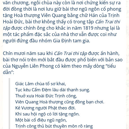
văn chương, ngôi chùa này còn là nơi chứng kiến sự ra
đời đồng thời là nơi lưu giữ bài thơ ngũ ngôn cổ phong
tặng Hoà thượng Viên Quang bằng chữ Hán của Trịnh
Hoài Đức, bài thơ không thấy có trong tập
Cấn Trai thi
tập
được chính ông cho khắc in năm 1819 nhưng lại là
một tác phẩm đặc sắc của nhà thơ vẫn được coi như
người đứng đầu nhóm Gia Định tam gia.
Chín mươi năm sau khi
Cấn Trai thi tập
được ấn hành,
bài thơ nói trên mới bắt đầu được phổ biến với bản sao
của Nguyễn Liên Phong có kèm theo mấy dòng “tiểu
dẫn”:
Giác Lâm chùa tổ sơ khai,
Tục kêu Cẩm Đệm lâu dài thạnh sung.
Thuở xưa Hoài Đức Trịnh công,
Viên Quang Hoà thượng cũng đồng bạn chơi.
Kẻ Vương người Phật theo đời.
Khi sau hội ngộ có lời tặng ngôn.
Một bài cổ điệu ngũ ngôn,
Trịnh công thủ bút thuyền môn rõ ràng