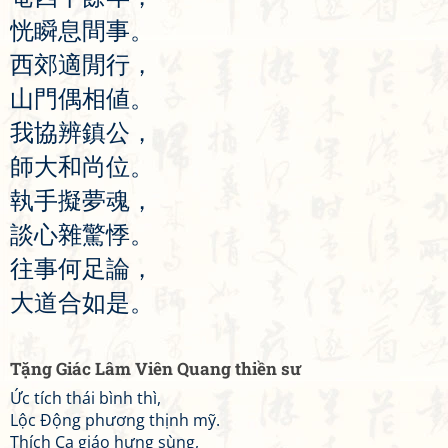
恍
瞬
息
間
事
。
西
郊
適
閒
行
，
山
門
偶
相
値
。
我
協
辨
鎮
公
，
師
大
和
尚
位
。
執
手
擬
夢
魂
，
談
心
雜
驚
悸
。
往
事
何
足
論
，
大
道
合
如
是
。
Tặng Giác Lâm Viên Quang thiền sư
Ức tích thái bình thì,
Lộc Động phương thịnh mỹ.
Thích Ca giáo hưng sùng,