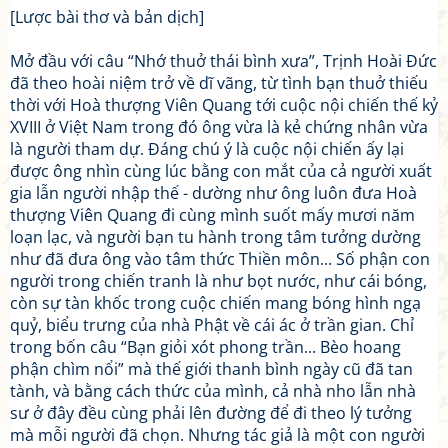
[Lược bài thơ và bản dịch]
Mở đầu với câu “Nhớ thuở thái bình xưa”, Trịnh Hoài Đức
đã theo hoài niệm trở về dĩ vãng, từ tình bạn thuở thiếu
thời với Hoà thượng Viên Quang tới cuộc nội chiến thế kỷ
XVIII ở Việt Nam trong đó ông vừa là kẻ chứng nhân vừa
là người tham dự. Đáng chú ý là cuộc nội chiến ấy lại
được ông nhìn cùng lúc bằng con mắt của cả người xuất
gia lẫn người nhập thế - dường như ông luôn đưa Hoà
thượng Viên Quang đi cùng mình suốt mấy mươi năm
loạn lạc, và người bạn tu hành trong tâm tưởng dường
như đã đưa ông vào tâm thức Thiền môn... Số phận con
người trong chiến tranh là như bọt nước, như cái bóng,
còn sự tàn khốc trong cuộc chiến mang bóng hình ngạ
quỷ, biểu trưng của nhà Phật về cái ác ở trần gian. Chỉ
trong bốn câu “Bạn giỏi xót phong trần... Bèo hoang
phận chìm nổi” mà thế giới thanh bình ngày cũ đã tan
tành, và bằng cách thức của mình, cả nhà nho lẫn nhà
sư ở đây đều cùng phải lên đường để đi theo lý tưởng
mà mỗi người đã chọn. Nhưng tác giả là một con người