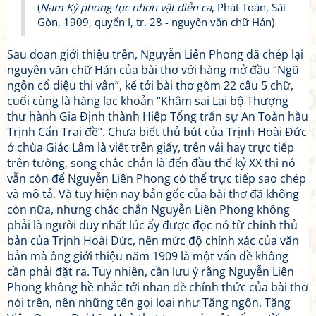
(
Nam Kỳ phong tục nhơn vật diễn ca
, Phát Toán, Sài
Gòn, 1909, quyển I, tr. 28 - nguyên văn chữ Hán)
Sau đoạn giới thiệu trên, Nguyễn Liên Phong đã chép lại
nguyên văn chữ Hán của bài thơ với hàng mở đầu “Ngũ
ngôn cổ diệu thi vân”, kế tới bài thơ gồm 22 câu 5 chữ,
cuối cùng là hàng lạc khoản “Khâm sai Lại bộ Thượng
thư hành Gia Định thành Hiệp Tổng trấn sự An Toàn hầu
Trịnh Cấn Trai đề”. Chưa biết thủ bút của Trịnh Hoài Đức
ở chùa Giác Lâm là viết trên giấy, trên vải hay trực tiếp
trên tường, song chắc chắn là đến đầu thế kỷ XX thì nó
vẫn còn để Nguyễn Liên Phong có thể trực tiếp sao chép
và mô tả. Và tuy hiện nay bản gốc của bài thơ đã không
còn nữa, nhưng chắc chắn Nguyễn Liên Phong không
phải là người duy nhất lúc ấy được đọc nó từ chính thủ
bản của Trịnh Hoài Đức, nên mức độ chính xác của văn
bản mà ông giới thiệu năm 1909 là một vấn đề không
cần phải đặt ra. Tuy nhiên, cần lưu ý rằng Nguyễn Liên
Phong không hề nhắc tới nhan đề chính thức của bài thơ
nói trên, nên những tên gọi loại như Tặng ngôn, Tặng