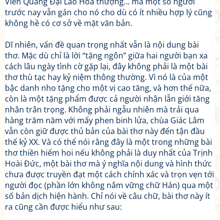
Viên Quang Đại Lão Hoà thượng... mà một số người
trước nay vẫn gán cho nó cho dù có ít nhiều hợp lý cũng
không hề có cơ sở về mặt văn bản.
Dĩ nhiên, vấn đề quan trọng nhất vẫn là nội dung bài
thơ. Mặc dù chỉ là lời “tặng ngôn” giữa hai người bạn xa
cách lâu ngày tình cờ gặp lại, đây không phải là một bài
thơ thù tạc hay kỷ niệm thông thường. Vì nó là của một
bậc danh nho tặng cho một vị cao tăng, và hơn thế nữa,
còn là một tặng phẩm được cả người nhận lẫn giới tăng
nhân trân trọng. Không phải ngẫu nhiên mà trải qua
hàng trăm năm với mấy phen binh lửa, chùa Giác Lâm
vẫn còn giữ được thủ bản của bài thơ này đến tận đầu
thế kỷ XX. Và có thể nói rằng đây là một trong những bài
thơ thiền hiếm hoi nếu không phải là duy nhất của Trịnh
Hoài Đức, một bài thơ mà ý nghĩa nội dung và hình thức
chưa được truyền đạt một cách chính xác và trọn vẹn tới
người đọc (phần lớn không nắm vững chữ Hán) qua một
số bản dịch hiện hành. Chỉ nói về câu chữ, bài thơ này ít
ra cũng cần được hiểu như sau: