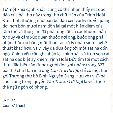
Từ một khía cạnh khác, cũng có thể nhận thấy nét độc
đáo của bài thơ này trong thơ chữ Hán của Trịnh Hoài
Đức. Tình thương nhớ bạn bè đan xen với ký ức về quãng
đời hơn bốn mươi năm dồn lại tại một hiện điểm của
tâm thế và thời gian đã phá tung tất cả các khuôn mẫu
tư duy và cảm xúc quen thuộc nơi ông, buộc ông phải
nhận thức nó bằng một thao tác xử lý nhân sinh - nghệ
thuật khác hơn, và vì vậy đã đưa ông tới một sát na đốn
ngộ. Chính yêu cầu ghi nhận lại chính xác và trọn vẹn cái
sát na đặc biệt ấy khiến Trịnh Hoài Đức tìm tới một cách
thức đặc biệt cần được người đọc ghi nhận: trong 327
bài thơ chữ Hán in trong
Cấn Trai thi tập
chỉ có một bài
gởi Thượng thư bộ Binh Nguyễn Đăng Hựu về trí sĩ (bài
cuối cùng trong quyển
Cấn Trai khả dĩ tập
) là viết theo
thể ngũ ngôn cổ phong.
3-1992
Cao Tự Thanh