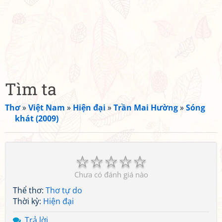
Tìm ta
Thơ
»
Việt Nam
»
Hiện đại
»
Trần Mai Hường
»
Sóng
khát (2009)
☆
☆
☆
☆
☆
Chưa có đánh giá nào
Thể thơ:
Thơ tự do
Thời kỳ:
Hiện đại
Trả lời