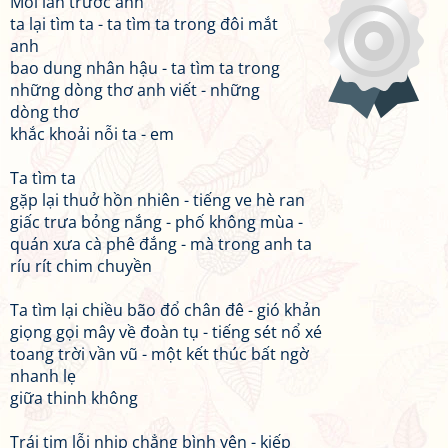
Mỗi lần trước anh
ta lại tìm ta - ta tìm ta trong đôi mắt
anh
bao dung nhân hậu - ta tìm ta trong
những dòng thơ anh viết - những
dòng thơ
khắc khoải nỗi ta - em
Ta tìm ta
gặp lại thuở hồn nhiên - tiếng ve hè ran
giấc trưa bỏng nắng - phố không mùa -
quán xưa cà phê đắng - mà trong anh ta
ríu rít chim chuyền
Ta tìm lại chiều bão đổ chân đê - gió khản
giọng gọi mây về đoàn tụ - tiếng sét nổ xé
toang trời vần vũ - một kết thúc bất ngờ
nhanh lẹ
giữa thinh không
Trái tim lỗi nhịp chẳng bình yên - kiếp