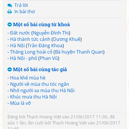
Trả lời
In bài thơ
Một số bài cùng từ khoá
-
Đất nước
(
Nguyễn Đình Thi
)
-
Hà thành tức cảnh
(
Dương Khuê
)
-
Hà Nội
(
Trần Đăng Khoa
)
-
Thăng Long hoài cổ
(
Bà huyện Thanh Quan
)
-
Hà Nội - phố
(
Phan Vũ
)
Một số bài cùng tác giả
-
Hoa khế mùa hè
-
Người về mùa thu tóc ngắn
-
Nhớ người xa mùa thu Hà Nội
-
Khúc mưa thu Hà Nội
-
Mùa lá vỡ
Đăng bởi
Thạch Hoàng Việt
vào 21/06/2017 11:36, đã
sửa 1 lần, lần cuối bởi
Thạch Hoàng Việt
vào 21/06/2017
11:45