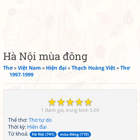
Hà Nội mùa đông
Thơ
»
Việt Nam
»
Hiện đại
»
Thạch Hoàng Việt
»
Thơ
1997-1999
☆
☆
☆
☆
☆
1
5.00
Thể thơ:
Thơ tự do
Thời kỳ:
Hiện đại
Từ khoá:
Hà Nội (741)
mùa đông (110)