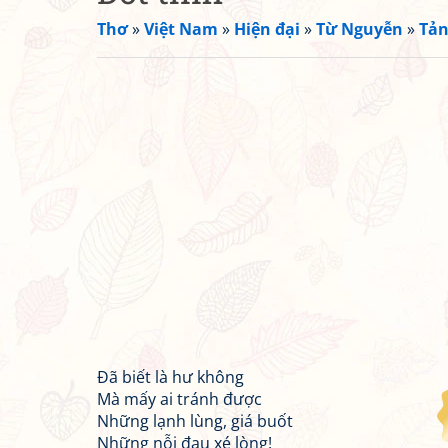
Thơ
»
Việt Nam
»
Hiện đại
»
Từ Nguyễn
»
Tản
Đã biết là hư không
Mà mấy ai tránh được
Những lạnh lùng, giá buốt
Những nỗi đau xé lòng!