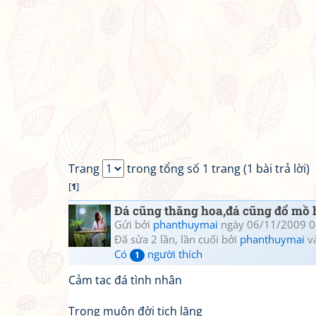
Trang
trong tổng số 1 trang (1 bài trả lời)
[
1
]
Đá cũng thăng hoa,đá cũng đổ mồ 
Gửi bởi
phanthuymai
ngày 06/11/2009 0
Đã sửa 2 lần, lần cuối bởi
phanthuymai
v
Có
người thích
1
Cảm tac đá tình nhân
Trong muôn đời tịch lặng