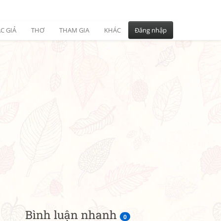
C GIẢ
THƠ
THAM GIA
KHÁC
Đăng nhập
Bình luận nhanh
0