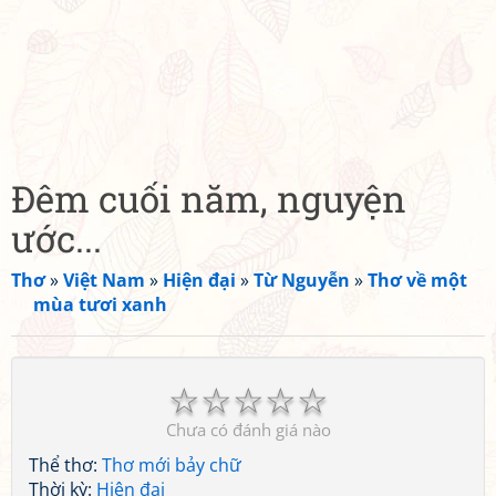
Đêm cuối năm, nguyện
ước...
Thơ
»
Việt Nam
»
Hiện đại
»
Từ Nguyễn
»
Thơ về một
mùa tươi xanh
☆
☆
☆
☆
☆
Chưa có đánh giá nào
Thể thơ:
Thơ mới bảy chữ
Thời kỳ:
Hiện đại