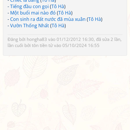
-
Chiếc lá bàng
(
Tô Hà
)
-
Tiếng đầu con gọi
(
Tô Hà
)
-
Một buổi mai nào đó
(
Tô Hà
)
-
Con sinh ra đất nước đã mùa xuân
(
Tô Hà
)
-
Vườn Thống Nhất
(
Tô Hà
)
Đăng bởi
hongha83
vào 01/12/2012 16:30, đã sửa 2 lần,
lần cuối bởi
tôn tiền tử
vào 05/10/2024 16:55