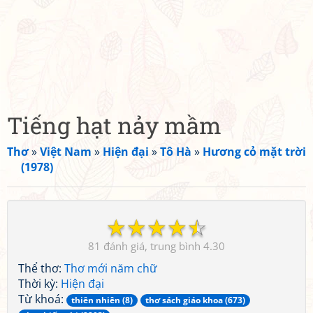
Tiếng hạt nảy mầm
Thơ
»
Việt Nam
»
Hiện đại
»
Tô Hà
»
Hương cỏ mặt trời
(1978)
☆
☆
☆
☆
☆
81
4.30
Thể thơ:
Thơ mới năm chữ
Thời kỳ:
Hiện đại
Từ khoá:
thiên nhiên (8)
thơ sách giáo khoa (673)