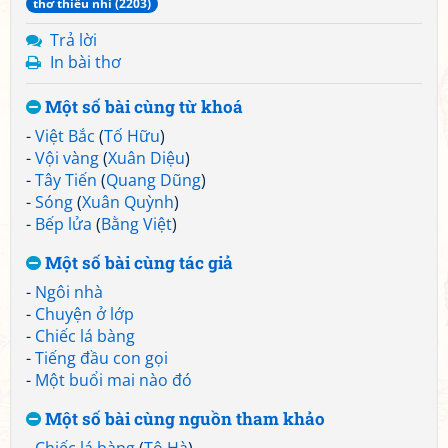
thơ thiếu nhi (2203)
Trả lời
In bài thơ
Một số bài cùng từ khoá
-
Việt Bắc
(
Tố Hữu
)
-
Vội vàng
(
Xuân Diệu
)
-
Tây Tiến
(
Quang Dũng
)
-
Sóng
(
Xuân Quỳnh
)
-
Bếp lửa
(
Bằng Việt
)
Một số bài cùng tác giả
-
Ngôi nhà
-
Chuyện ở lớp
-
Chiếc lá bàng
-
Tiếng đầu con gọi
-
Một buổi mai nào đó
Một số bài cùng nguồn tham khảo