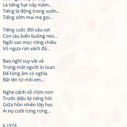
Là tiếng hạt nảy mầm...
Tiếng lá động trong vườn...
Tiếng sớm mai mẹ gọi...
Tiếng cuộc đời sâu vợi
Con tàu biển buông neo...
Ngôi sao mọc rừng chiều
Vó ngựa ran vách đá...
Bao nghĩ suy vất vả
Trong mắt người lo toan
Để từng âm có nghĩa
Bật lên từ môi em...
Nghe cánh vỗ chim non
Trước diệu kỳ tiếng hót
Giữa hồn nhiên lớp học
Ai nụ cười rưng rưng...
6.1974