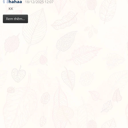
hahaa
18/12/2025 12:07
KK
Xem thêm...