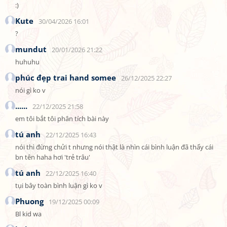
:)
Kute
30/04/2026 16:01
?
mundut
20/01/2026 21:22
huhuhu
phúc đẹp trai hand somee
26/12/2025 22:27
nói gì ko v
......
22/12/2025 21:58
em tôi bắt tôi phân tích bài này
tú anh
22/12/2025 16:43
nói thì đừng chửi t nhưng nói thật là nhìn cái bình luận đã thấy cái 
bn tên haha hơi 'trẻ trâu'
tú anh
22/12/2025 16:40
tụi bây toàn bình luận gì ko v
Phuong
19/12/2025 00:09
Bl kid wa