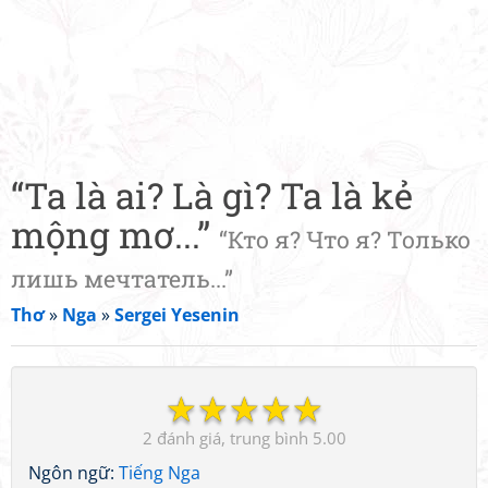
“Ta là ai? Là gì? Ta là kẻ
mộng mơ...”
“Кто я? Что я? Только
лишь мечтатель...”
Thơ
»
Nga
»
Sergei Yesenin
☆
☆
☆
☆
☆
2
5.00
Ngôn ngữ:
Tiếng Nga