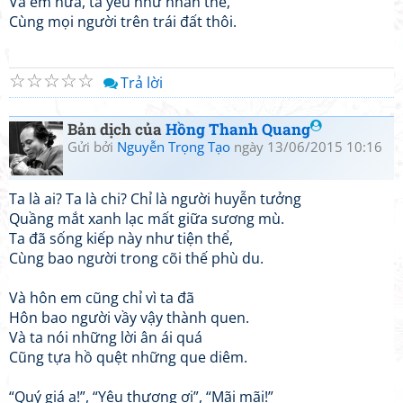
Và em nữa, ta yêu như nhân thể,
Cùng mọi người trên trái đất thôi.
☆
☆
☆
☆
☆
Trả lời
Bản dịch của
Hồng Thanh Quang
Gửi bởi
Nguyễn Trọng Tạo
ngày 13/06/2015 10:16
Ta là ai? Ta là chi? Chỉ là người huyễn tưởng
Quầng mắt xanh lạc mất giữa sương mù.
Ta đã sống kiếp này như tiện thể,
Cùng bao người trong cõi thế phù du.
Và hôn em cũng chỉ vì ta đã
Hôn bao người vầy vậy thành quen.
Và ta nói những lời ân ái quá
Cũng tựa hồ quệt những que diêm.
“Quý giá ạ!”, “Yêu thương ơi”, “Mãi mãi!”