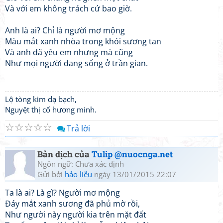
Và với em không trách cứ bao giờ.
Anh là ai? Chỉ là người mơ mộng
Màu mắt xanh nhòa trong khói sương tan
Và anh đã yêu em nhưng mà cũng
Như mọi người đang sống ở trần gian.
Lộ tòng kim dạ bạch,
Nguyệt thị cố hương minh.
☆
☆
☆
☆
☆
Trả lời
Bản dịch của
Tulip @nuocnga.net
Ngôn ngữ: Chưa xác định
Gửi bởi
hảo liễu
ngày 13/01/2015 22:07
Ta là ai? Là gì? Người mơ mộng
Đáy mắt xanh sương đã phủ mờ rồi,
Như người này người kia trên mặt đất