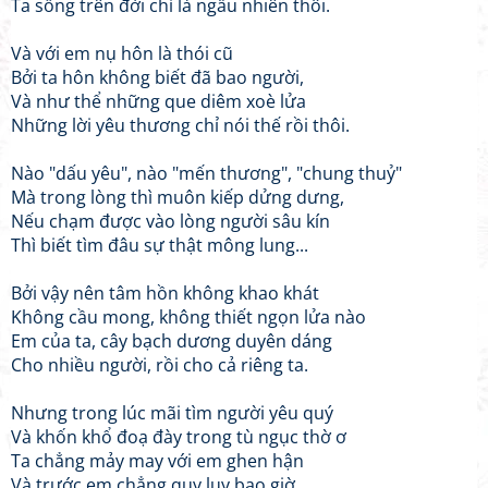
Ta sống trên đời chỉ là ngẫu nhiên thôi.
Và với em nụ hôn là thói cũ
Bởi ta hôn không biết đã bao người,
Và như thể những que diêm xoè lửa
Những lời yêu thương chỉ nói thế rồi thôi.
Nào "dấu yêu", nào "mến thương", "chung thuỷ"
Mà trong lòng thì muôn kiếp dửng dưng,
Nếu chạm được vào lòng người sâu kín
Thì biết tìm đâu sự thật mông lung...
Bởi vậy nên tâm hồn không khao khát
Không cầu mong, không thiết ngọn lửa nào
Em của ta, cây bạch dương duyên dáng
Cho nhiều người, rồi cho cả riêng ta.
Nhưng trong lúc mãi tìm người yêu quý
Và khốn khổ đoạ đày trong tù ngục thờ ơ
Ta chẳng mảy may với em ghen hận
Và trước em chẳng quỵ luỵ bao giờ.