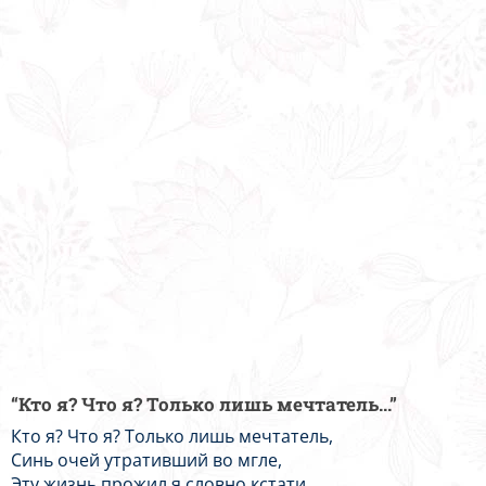
“Кто я? Что я? Только лишь мечтатель...”
Кто я? Что я? Только лишь мечтатель,
Синь очей утративший во мгле,
Эту жизнь прожил я словно кстати,