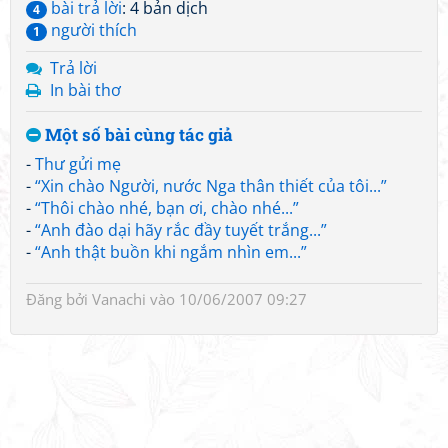
bài trả lời
: 4 bản dịch
4
người thích
1
Trả lời
In bài thơ
Một số bài cùng tác giả
-
Thư gửi mẹ
-
“Xin chào Người, nước Nga thân thiết của tôi...”
-
“Thôi chào nhé, bạn ơi, chào nhé...”
-
“Anh đào dại hãy rắc đầy tuyết trắng...”
-
“Anh thật buồn khi ngắm nhìn em...”
Đăng bởi
Vanachi
vào 10/06/2007 09:27