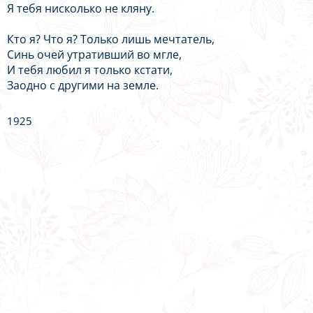
Я тебя нисколько не кляну.
Кто я? Что я? Только лишь мечтатель,
Синь очей утративший во мгле,
И тебя любил я только кстати,
Заодно с другими на земле.
1925