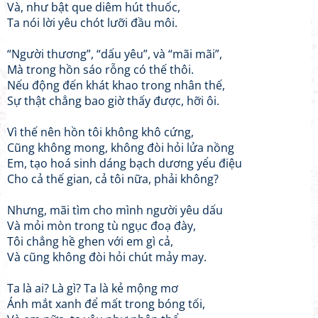
Và, như bật que diêm hút thuốc,
Ta nói lời yêu chót lưỡi đầu môi.
“Người thương”, “dấu yêu”, và “mãi mãi”,
Mà trong hồn sáo rỗng có thế thôi.
Nếu động đến khát khao trong nhân thế,
Sự thật chẳng bao giờ thấy được, hỡi ôi.
Vì thế nên hồn tôi không khô cứng,
Cũng không mong, không đòi hỏi lửa nồng
Em, tạo hoá sinh dáng bạch dương yểu điệu
Cho cả thế gian, cả tôi nữa, phải không?
Nhưng, mãi tìm cho mình người yêu dấu
Và mỏi mòn trong tù ngục đoạ đày,
Tôi chẳng hề ghen với em gì cả,
Và cũng không đòi hỏi chút mảy may.
Ta là ai? Là gì? Ta là kẻ mộng mơ
Ánh mắt xanh để mất trong bóng tối,