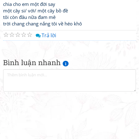
chia cho em một đời say
một cây si/ với/ một cây bồ đề
tôi còn đâu nữa đam mê
trời chang chang nắng tôi về héo khô
☆
☆
☆
☆
☆
Trả lời
Bình luận nhanh
1