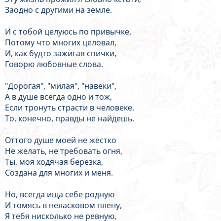
Заодно с другими на земле.
И с тобой целуюсь по привычке,
Потому что многих целовал,
И, как будто зажигая спички,
Говорю любовные слова.
"Дорогая", "милая", "навеки",
А в душе всегда одно и тож,
Если тронуть страсти в человеке,
То, конечно, правды не найдешь.
Оттого душе моей не жестко
Не желать, не требовать огня,
Ты, моя ходячая березка,
Создана для многих и меня.
Но, всегда ища себе родную
И томясь в неласковом плену,
Я тебя нисколько не ревную,