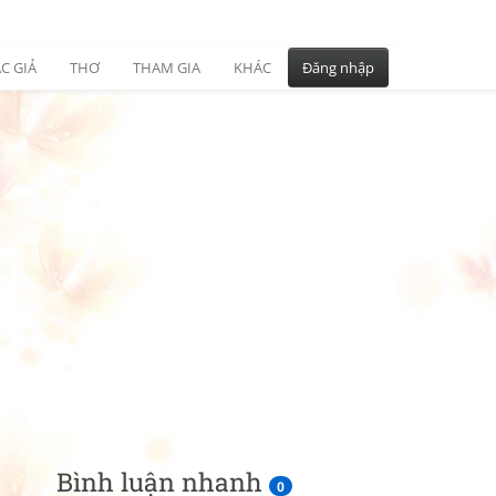
C GIẢ
THƠ
THAM GIA
KHÁC
Đăng nhập
Bình luận nhanh
0