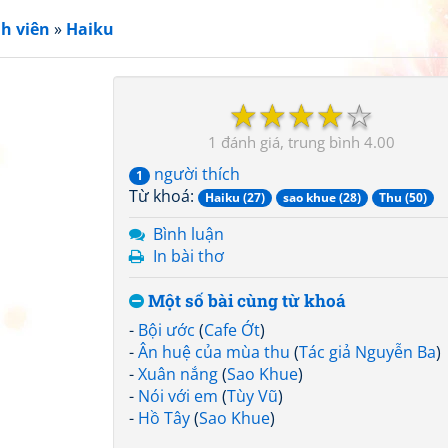
h viên
»
Haiku
☆
☆
☆
☆
☆
1
4.00
người thích
1
Từ khoá:
Haiku (27)
sao khue (28)
Thu (50)
Bình luận
In bài thơ
Một số bài cùng từ khoá
-
Bội ước
(
Cafe Ớt
)
-
Ân huệ của mùa thu
(
Tác giả Nguyễn Ba
)
-
Xuân nắng
(
Sao Khue
)
-
Nói với em
(
Tùy Vũ
)
-
Hồ Tây
(
Sao Khue
)