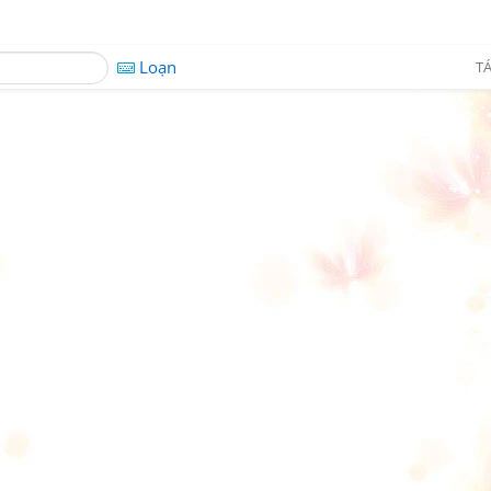
Loạn
TÁ