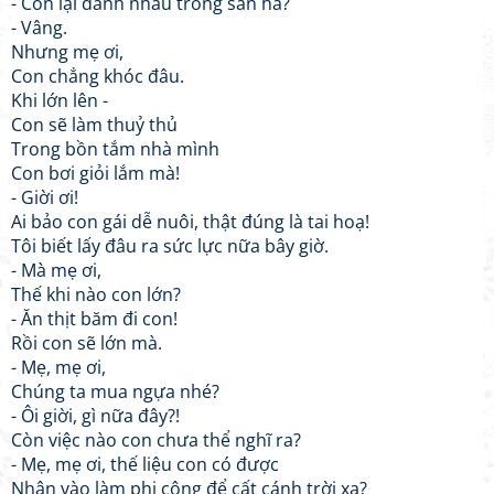
- Con lại đánh nhau trong sân hả?
- Vâng.
Nhưng mẹ ơi,
Con chẳng khóc đâu.
Khi lớn lên -
Con sẽ làm thuỷ thủ
Trong bồn tắm nhà mình
Con bơi giỏi lắm mà!
- Giời ơi!
Ai bảo con gái dễ nuôi, thật đúng là tai hoạ!
Tôi biết lấy đâu ra sức lực nữa bây giờ.
- Mà mẹ ơi,
Thế khi nào con lớn?
- Ăn thịt băm đi con!
Rồi con sẽ lớn mà.
- Mẹ, mẹ ơi,
Chúng ta mua ngựa nhé?
- Ôi giời, gì nữa đây?!
Còn việc nào con chưa thể nghĩ ra?
- Mẹ, mẹ ơi, thế liệu con có được
Nhận vào làm phi công để cất cánh trời xa?