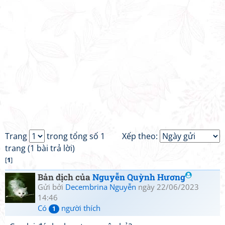
Trang
trong tổng số 1
Xếp theo:
trang (1 bài trả lời)
[
1
]
Bản dịch của
Nguyễn Quỳnh Hương
Gửi bởi
Decembrina Nguyễn
ngày 22/06/2023
14:46
Có
người thích
1