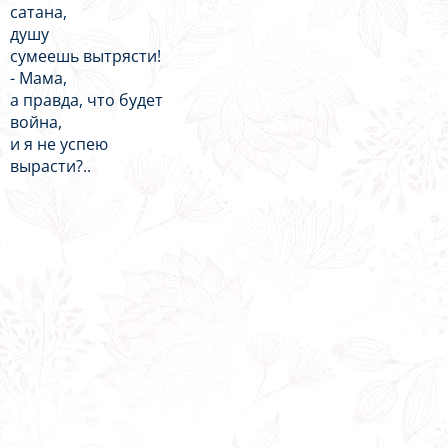
сатана,
душу
сумеешь вытрясти!
- Мама,
а правда, что будет
война,
и я не успею
вырасти?..