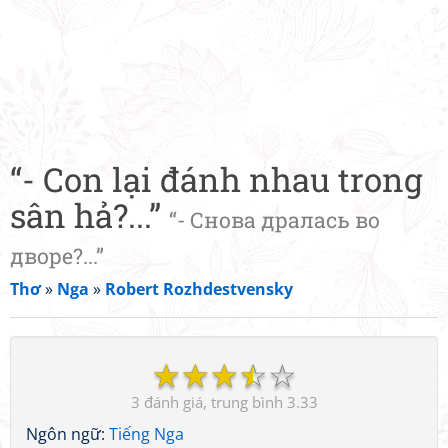
“- Con lại đánh nhau trong
sân hả?...”
“- Снова дралась во
дворе?...”
Thơ
»
Nga
»
Robert Rozhdestvensky
☆
☆
☆
☆
☆
3
3.33
Ngôn ngữ:
Tiếng Nga