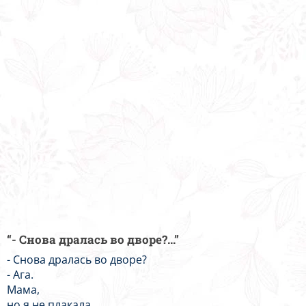
“- Снова дралась во дворе?...”
- Снова дралась во дворе?
- Ага.
Мама,
но я не плакала