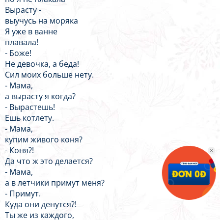
Вырасту -
выучусь на моряка
Я уже в ванне
плавала!
- Боже!
Не девочка, а беда!
Сил моих больше нету.
- Мама,
а вырасту я когда?
- Вырастешь!
Ешь котлету.
- Мама,
купим живого коня?
- Коня?!
Да что ж это делается?
- Мама,
а в летчики примут меня?
- Примут.
Куда они денутся?!
Ты же из каждого,