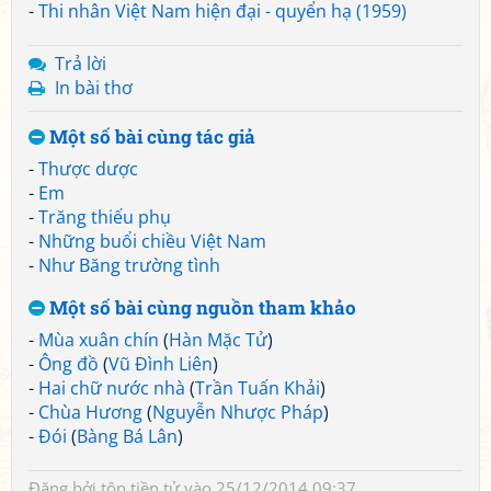
-
Thi nhân Việt Nam hiện đại - quyển hạ (1959)
Trả lời
In bài thơ
Một số bài cùng tác giả
-
Thược dược
-
Em
-
Trăng thiếu phụ
-
Những buổi chiều Việt Nam
-
Như Băng trường tình
Một số bài cùng nguồn tham khảo
-
Mùa xuân chín
(
Hàn Mặc Tử
)
-
Ông đồ
(
Vũ Đình Liên
)
-
Hai chữ nước nhà
(
Trần Tuấn Khải
)
-
Chùa Hương
(
Nguyễn Nhược Pháp
)
-
Đói
(
Bàng Bá Lân
)
Đăng bởi
tôn tiền tử
vào 25/12/2014 09:37