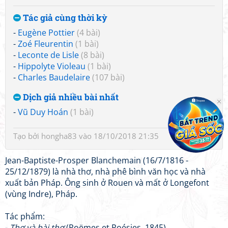
Tác giả cùng thời kỳ
-
Eugène Pottier
(4 bài)
-
Zoé Fleurentin
(1 bài)
-
Leconte de Lisle
(8 bài)
-
Hippolyte Violeau
(1 bài)
-
Charles Baudelaire
(107 bài)
Dịch giả nhiều bài nhất
-
Vũ Duy Hoán
(1 bài)
Tạo bởi
hongha83
vào 18/10/2018 21:35
Jean-Baptiste-Prosper Blanchemain (16/7/1816 -
25/12/1879) là nhà thơ, nhà phê bình văn học và nhà
xuất bản Pháp. Ông sinh ở Rouen và mất ở Longefont
(vùng Indre), Pháp.
Tác phẩm:
-
Thơ và bài thơ
(Poëmes et Poésies, 1845)