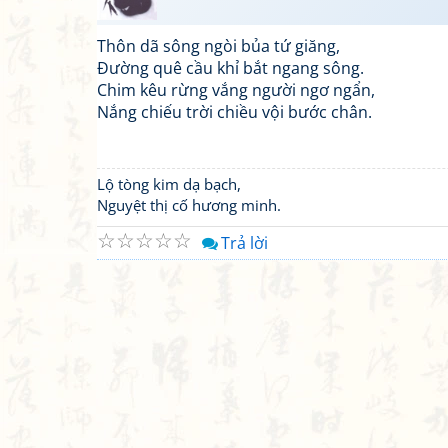
Thôn dã sông ngòi bủa tứ giăng,
Đường quê cầu khỉ bắt ngang sông.
Chim kêu rừng vắng người ngơ ngẩn,
Nắng chiếu trời chiều vội bước chân.
Lộ tòng kim dạ bạch,
Nguyệt thị cố hương minh.
☆
☆
☆
☆
☆
Trả lời