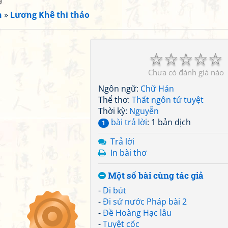
n
»
Lương Khê thi thảo
☆
☆
☆
☆
☆
Chưa có đánh giá nào
Ngôn ngữ:
Chữ Hán
Thể thơ:
Thất ngôn tứ tuyệt
Thời kỳ:
Nguyễn
bài trả lời
: 1 bản dịch
1
Trả lời
In bài thơ
Một số bài cùng tác giả
-
Di bút
-
Đi sứ nước Pháp bài 2
-
Đề Hoàng Hạc lâu
-
Tuyệt cốc