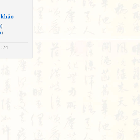
 khảo
n
)
n
)
1:24