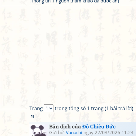
[Thông tin 1 nguồn tham khảo đã được ẩn]
Trang
trong tổng số 1 trang (1 bài trả lời)
[
1
]
Bản dịch của
Đỗ Chiêu Đức
Gửi bởi
Vanachi
ngày 22/03/2026 11:24