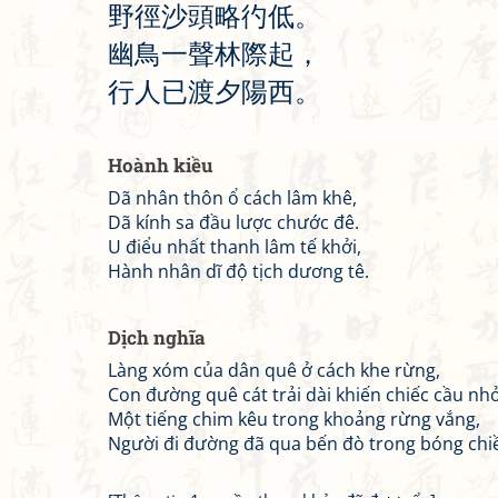
野
徑
沙
頭
略
彴
低
。
幽
鳥
一
聲
林
際
起
，
行
人
已
渡
夕
陽
西
。
Hoành kiều
Dã nhân thôn ổ cách lâm khê,
Dã kính sa đầu lược chước đê.
U điểu nhất thanh lâm tế khởi,
Hành nhân dĩ độ tịch dương tê.
Dịch nghĩa
Làng xóm của dân quê ở cách khe rừng,
Con đường quê cát trải dài khiến chiếc cầu nh
Một tiếng chim kêu trong khoảng rừng vắng,
Người đi đường đã qua bến đò trong bóng chiều