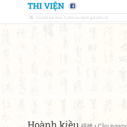
THI VIỆN
Hoành kiều
橫橋 • Cầu ngan