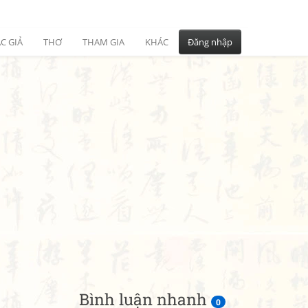
C GIẢ
THƠ
THAM GIA
KHÁC
Đăng nhập
Bình luận nhanh
0