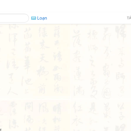
Loạn
TÁ
g