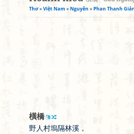
Thơ
»
Việt Nam
»
Nguyễn
»
Phan Thanh Giả
橫
橋
野
人
村
塢
隔
林
溪
，