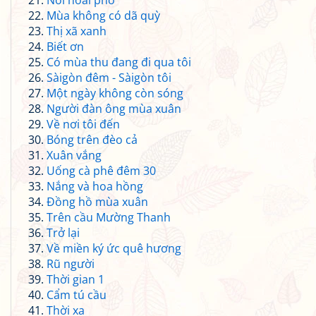
Nỗi hoài phố
Mùa không có dã quỳ
Thị xã xanh
Biết ơn
Có mùa thu đang đi qua tôi
Sàigòn đêm - Sàigòn tôi
Một ngày không còn sóng
Người đàn ông mùa xuân
Về nơi tôi đến
Bóng trên đèo cả
Xuân vắng
Uống cà phê đêm 30
Nắng và hoa hồng
Đồng hồ mùa xuân
Trên cầu Mường Thanh
Trở lại
Về miền ký ức quê hương
Rũ người
Thời gian 1
Cẩm tú cầu
Thời xa