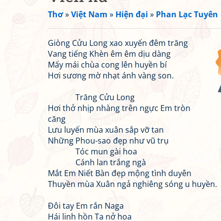
Thơ
»
Việt Nam
»
Hiện đại
»
Phan Lạc Tuyên
Giòng Cửu Long xao xuyến đêm trăng
Vang tiếng Khèn êm êm dịu dàng
Mấy mái chùa cong lên huyền bí
Hơi sương mờ nhạt ánh vàng son.
Trăng Cửu Long
Hơi thở nhịp nhàng trên ngực Em tròn
căng
Lưu luyến mùa xuân sắp vỡ tan
Những Phou-sao đẹp như vũ trụ
Tóc mun gài hoa
Cánh lan trắng ngà
Mắt Em Niết Bàn đẹp mộng tình duyên
Thuyền mùa Xuân ngả nghiêng sóng u huyền.
Đôi tay Em rắn Naga
Hái linh hồn Ta nở hoa