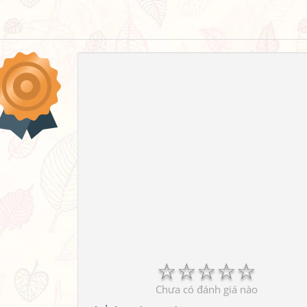
☆
☆
☆
☆
☆
Chưa có đánh giá nào