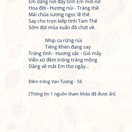
Em dâng nơi đây tình Em mới nở
Hoa đời - Hương núi - Trăng thề
Mái chùa sương ngọc lê thê
Say cho trọn kiếp tình Tam Thế
Sớm đợi mùa xuân đã chợt về.
Nhịp ca rừng núi
Tiếng Khèn đang say
Trăng tình - Hương sắc - Gió mây
Viễn xứ đêm tròng trăng mộng
Dâng về mắt Em thơ ngây...
Đêm trăng Vạn Tượng - 56
[Thông tin 1 nguồn tham khảo đã được ẩn]