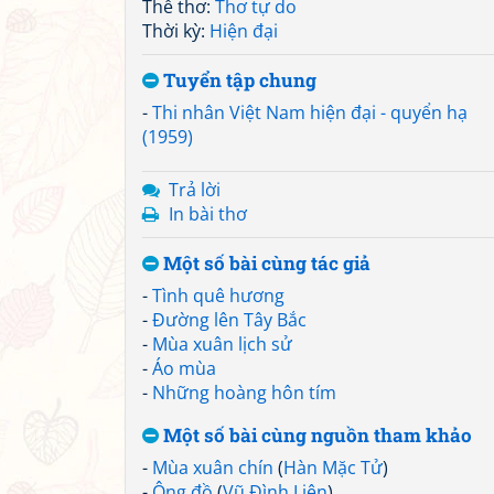
Thể thơ:
Thơ tự do
Thời kỳ:
Hiện đại
Tuyển tập chung
-
Thi nhân Việt Nam hiện đại - quyển hạ
(1959)
Trả lời
In bài thơ
Một số bài cùng tác giả
-
Tình quê hương
-
Đường lên Tây Bắc
-
Mùa xuân lịch sử
-
Áo mùa
-
Những hoàng hôn tím
Một số bài cùng nguồn tham khảo
-
Mùa xuân chín
(
Hàn Mặc Tử
)
-
Ông đồ
(
Vũ Đình Liên
)