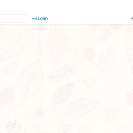
Loạn
TÁ