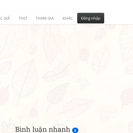
C GIẢ
THƠ
THAM GIA
KHÁC
Đăng nhập
Bình luận nhanh
0