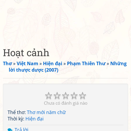
Hoạt cảnh
Thơ
»
Việt Nam
»
Hiện đại
»
Phạm Thiên Thư
»
Những
lời thược dược (2007)
☆
☆
☆
☆
☆
Chưa có đánh giá nào
Thể thơ:
Thơ mới năm chữ
Thời kỳ:
Hiện đại
Trả lời