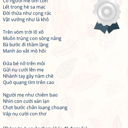
Có người mẹ ôm con
Lết trong hè sa mạc
Đời thừa như cọng rác
Vật vưởng như lá khô
Trên vòm trời lô xô
Muôn trùng con sóng nắng
Bà bước đi thầm lặng
Manh áo vắt mồ hôi
Đứa bé nở trên môi
Gửi nụ cười lên mẹ
Nhành tay gầy năm chẽ
Quờ quạng tìm trên cao
Người mẹ như chiêm bao
Nhìn con cười xán lạn
Chợt bước chân loạng choạng
Vấp nụ cười con thơ