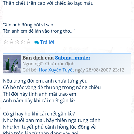
Thần chết trên cao với chiếc áo bạc màu
"Xin anh đừng hỏi vì sao
Tên anh em để lẫn vào trong thơ..."
☆
☆
☆
☆
☆
Trả lời
Bản dịch của
Sabina_mmler
Ngôn ngữ: Chưa xác định
Gửi bởi
Hoa Xuyên Tuyết
ngày 28/08/2007 23:12
Nếu trong đời em, anh chưa từng yêu
Cô bé tóc vàng dễ thương trong nắng chiều
Thì đời này tình anh mãi trao em
Anh nằm đây khi cái chết gần kề
Có gì hay ho khi cái chết gần kề?
Như buổi ban mai, bầy thiên nga tung cánh
Như khi tuyết phủ cành hồng lúc đông về
Phía trên kia tử thần đang vẫy gọi