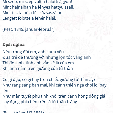
Mi szép, mi szép volt a halotti ágyon!
Mint hajnalban ha fényes hattyu száll,
Mint tiszta hó a téli rózsaszálon:
Lengett fölötte a fehér halál.
(Pest, 1845. január-február)
Dịch nghĩa
Nếu trong đời em, anh chưa yêu
Đứa trẻ dễ thương với những lọn tóc vàng ánh
Thì đời anh, tình anh vẫn sẽ là của em
Khi anh nằm trên giường của tử thần
Có gì đẹp, có gì hay trên chiếc giường tử thần ấy?
Như rạng sáng ban mai, khi cánh thiên nga chói lọi bay
lên
Như màn tuyết phủ tinh khôi trên cánh hồng đông giá
Lay động phía bên trên là tử thần trắng.
(Pest, tháng 1/2-1845)