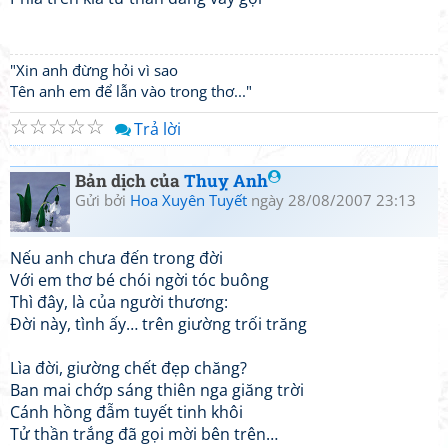
"Xin anh đừng hỏi vì sao
Tên anh em để lẫn vào trong thơ..."
☆
☆
☆
☆
☆
Trả lời
Bản dịch của
Thuỵ Anh
Gửi bởi
Hoa Xuyên Tuyết
ngày 28/08/2007 23:13
Nếu anh chưa đến trong đời
Với em thơ bé chói ngời tóc buông
Thì đây, là của người thương:
Đời này, tình ấy… trên giường trối trăng
Lìa đời, giường chết đẹp chăng?
Ban mai chớp sáng thiên nga giăng trời
Cánh hồng đẫm tuyết tinh khôi
Tử thần trắng đã gọi mời bên trên…