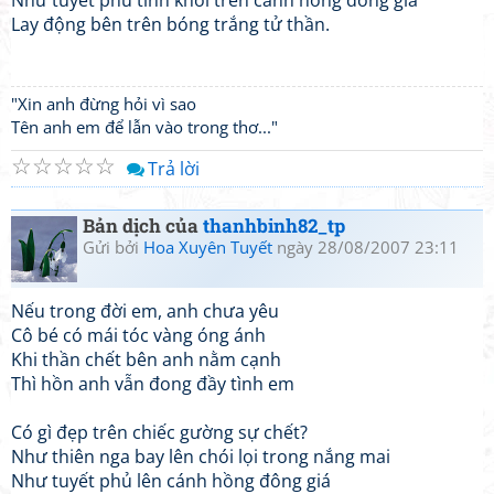
Như tuyết phủ tinh khôi trên cánh hồng đông giá
Lay động bên trên bóng trắng tử thần.
"Xin anh đừng hỏi vì sao
Tên anh em để lẫn vào trong thơ..."
☆
☆
☆
☆
☆
Trả lời
Bản dịch của
thanhbinh82_tp
Gửi bởi
Hoa Xuyên Tuyết
ngày 28/08/2007 23:11
Nếu trong đời em, anh chưa yêu
Cô bé có mái tóc vàng óng ánh
Khi thần chết bên anh nằm cạnh
Thì hồn anh vẫn đong đầy tình em
Có gì đẹp trên chiếc gường sự chết?
Như thiên nga bay lên chói lọi trong nắng mai
Như tuyết phủ lên cánh hồng đông giá