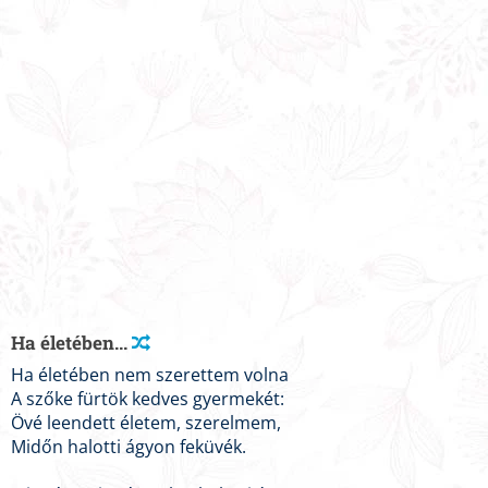
Ha életében...
Ha életében nem szerettem volna
A szőke fürtök kedves gyermekét:
Övé leendett életem, szerelmem,
Midőn halotti ágyon feküvék.