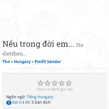
Nếu trong đời em...
Ha
életében...
Thơ
»
Hungary
»
Petőfi Sándor
☆
☆
☆
☆
☆
Chưa có đánh giá nào
Ngôn ngữ:
Tiếng Hungary
bài trả lời
: 5 bản dịch
5