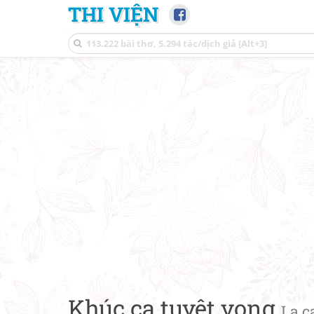
THI VIỆN
Khúc ca tuyệt vọng
La c