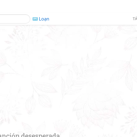
Loạn
TÁ
anción desesperada