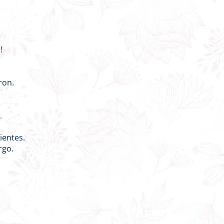
!
ron.
.
ientes.
rgo.