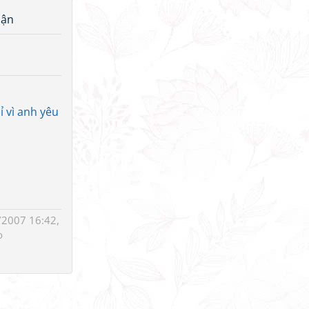
uận
 vì anh yêu
2007 16:42,
o