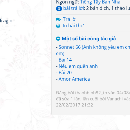
Ngôn ngữ:
Tiếng Tây Ban Nha
bài trả lời
: 2 bản dịch, 1 thảo l
3
Trả lời
fragio!
In bài thơ
Một số bài cùng tác giả
-
Sonnet 66 (Anh không yêu em chỉ
em)
-
Bài 14
-
Nếu em quên anh
-
Bài 20
-
Amor America
Đăng bởi
thanhbinh82_tp
vào 04/08/
đã sửa 1 lần, lần cuối bởi
Vanachi
và
22/02/2017 21:32