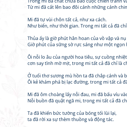
Trong mi đã chất chứa bao cuộc chiến tranh v
Từ mi đã cất lên bao đôi cánh những cánh chi
Mi đã tự vùi chôn tất cả, như xa cách.
Như biển, như thời gian. Trong mi tất cả đã ch
Thủa ấy là giờ phút hân hoan của vồ vập và nụ
Giờ phút của sững sờ rực sáng như một ngọn 
Ôi nỗi lo âu của người hoa tiêu, sự cuồng nhi
cơn say tình mờ mịt, trong mi tất cả đã chỉ là 
Ở tuổi thơ sương mù hồn ta đã chắp cánh và b
Ôi kẻ khám phá bị lạc đường, trong mi tất cả đ
Mi đã ôm choàng lấy nỗi đau, mi đã bấu víu và
Nỗi buồn đã quật ngã mi, trong mi tất cả đã ch
Ta đã khiến bức tường của bóng tối lùi lại,
ta đã rời xa sự thèm thuồng và động tác.