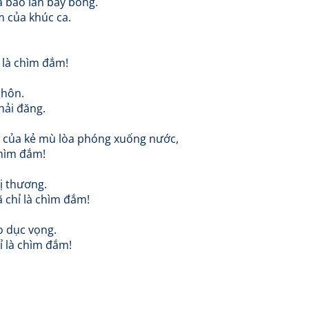
à bao lần bay bổng.
m của khúc ca.
ỉ là chìm đắm!
 hôn.
hải đăng.
ệt của kẻ mù lòa phóng xuống nước,
chìm đắm!
ị thương.
ã chỉ là chìm đắm!
o dục vọng.
ỉ là chìm đắm!