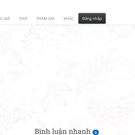
C GIẢ
THƠ
THAM GIA
KHÁC
Đăng nhập
Bình luận nhanh
0