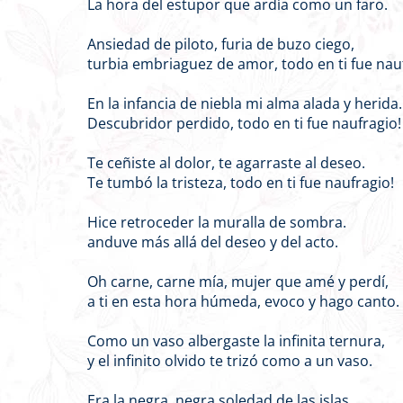
La hora del estupor que ardía como un faro.
Ansiedad de piloto, furia de buzo ciego,
turbia embriaguez de amor, todo en ti fue nau
En la infancia de niebla mi alma alada y herida.
Descubridor perdido, todo en ti fue naufragio!
Te ceñiste al dolor, te agarraste al deseo.
Te tumbó la tristeza, todo en ti fue naufragio!
Hice retroceder la muralla de sombra.
anduve más allá del deseo y del acto.
Oh carne, carne mía, mujer que amé y perdí,
a ti en esta hora húmeda, evoco y hago canto.
Como un vaso albergaste la infinita ternura,
y el infinito olvido te trizó como a un vaso.
Era la negra, negra soledad de las islas,