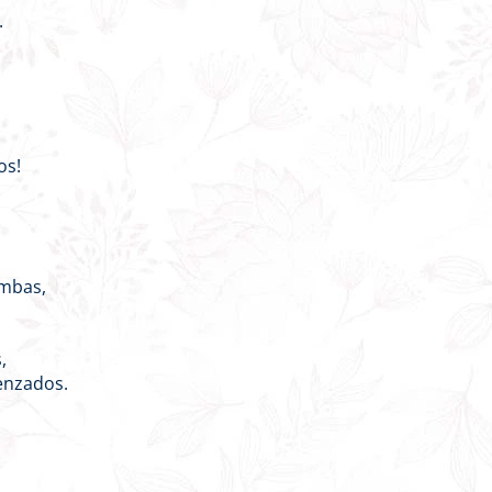
.
os!
umbas,
,
enzados.