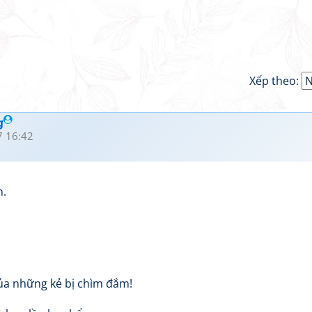
Xếp theo:
g
 16:42
h.
ủa những kẻ bị chìm đắm!