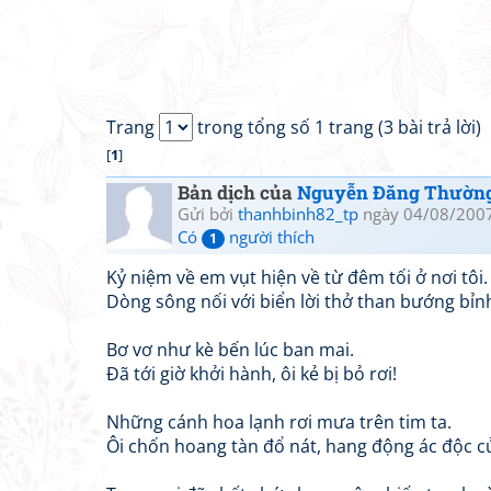
Trang
trong tổng số 1 trang (3 bài trả lời)
[
1
]
Bản dịch của
Nguyễn Đăng Thườn
Gửi bởi
thanhbinh82_tp
ngày 04/08/2007
Có
người thích
1
Kỷ niệm về em vụt hiện về từ đêm tối ở nơi tôi.
Dòng sông nối với biển lời thở than bướng bỉn
Bơ vơ như kè bến lúc ban mai.
Đã tới giờ khởi hành, ôi kẻ bị bỏ rơi!
Những cánh hoa lạnh rơi mưa trên tim ta.
Ôi chốn hoang tàn đổ nát, hang động ác độc c