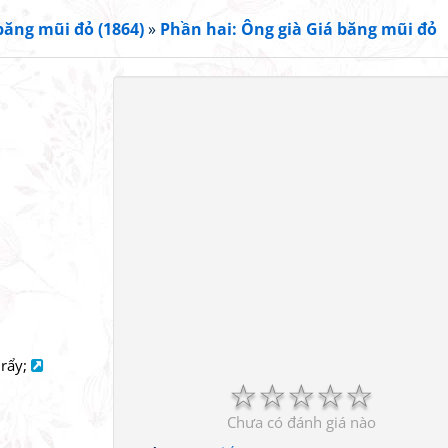
băng mũi đỏ (1864)
»
Phần hai: Ông già Giá băng mũi đỏ
 rẩy;
☆
☆
☆
☆
☆
Chưa có đánh giá nào