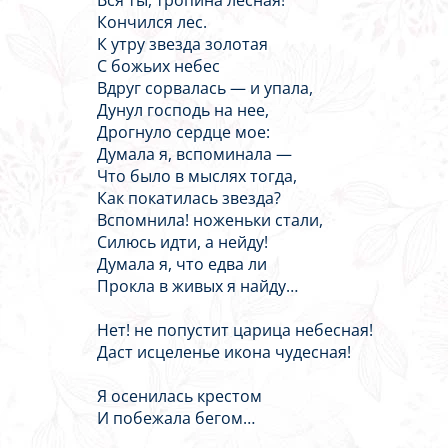
Вся ты, тропина лесная!
Кончился лес.
К утру звезда золотая
С божьих небес
Вдруг сорвалась — и упала,
Дунул господь на нее,
Дрогнуло сердце мое:
Думала я, вспоминала —
Что было в мыслях тогда,
Как покатилась звезда?
Вспомнила! ноженьки стали,
Силюсь идти, а нейду!
Думала я, что едва ли
Прокла в живых я найду…
Нет! не попустит царица небесная!
Даст исцеленье икона чудесная!
Я осенилась крестом
И побежала бегом…