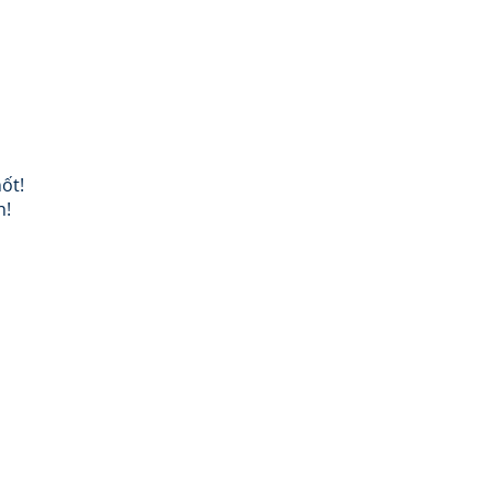
ốt!
h!