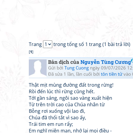
Trang
trong tổng số 1 trang (1 bài trả lời)
[
1
]
Bản dịch của
Nguyễn Tùng Cương
Gửi bởi
Tung Cuong
ngày 09/07/2026 12
Đã sửa 1 lần, lần cuối bởi
tôn tiền tử
vào 
Thật mịt mùng đường đất trong rừng!
Rồi đến lúc thì rừng cũng hết.
TớI gần sáng, ngôi sao vàng xuất hiện
Từ trên trời cao của Chúa nhân từ
Bỗng rơi xuống vội lao đi,
Chúa đã thổi tắt vì sao ấy,
Trái tim em run rẩy;
Em nghĩ miên man, nhớ lại mọi điều -