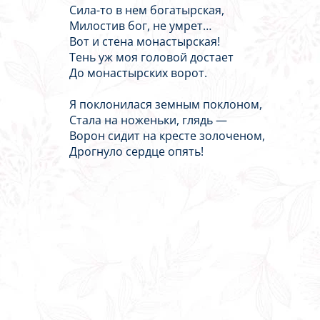
Сила-то в нем богатырская,
Милостив бог, не умрет…
Вот и стена монастырская!
Тень уж моя головой достает
До монастырских ворот.
Я поклонилася земным поклоном,
Стала на ноженьки, глядь —
Ворон сидит на кресте золоченом,
Дрогнуло сердце опять!