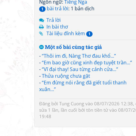
Ngôn ngữ:
Tiếng Nga
bài trả lời
: 1 bản dịch
1
Trả lời
In bài thơ
Tài liệu đính kèm
1
Một số bài cùng tác giả
-
“Thôi im đi, Nàng Thơ đau khổ...”
-
“Em bao giờ cũng xinh đẹp tuyệt trần...”
-
“Vĩ đại thay! Sau từng cánh cửa...”
-
Thửa ruộng chưa gặt
-
“Em đừng nói rằng đã giết tuổi thanh
xuân...”
Đăng bởi
Tung Cuong
vào 08/07/2026 12:38, 
sửa 1 lần, lần cuối bởi
tôn tiền tử
vào 08/07/2
19:48