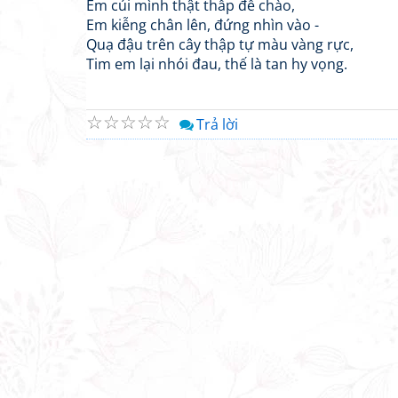
Em cúi mình thật thấp để chào,
Em kiễng chân lên, đứng nhìn vào -
Quạ đậu trên cây thập tự màu vàng rực,
Tim em lại nhói đau, thế là tan hy vọng.
☆
☆
☆
☆
☆
Trả lời