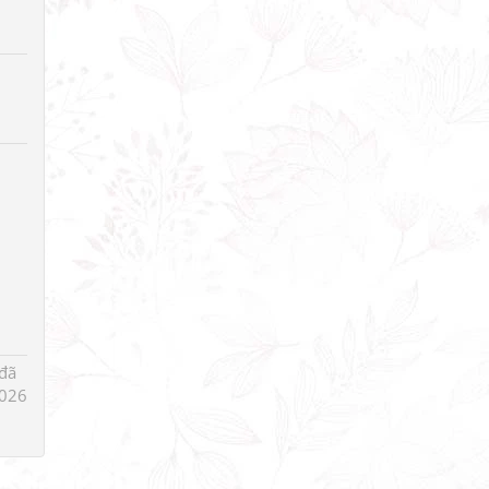
đã
026