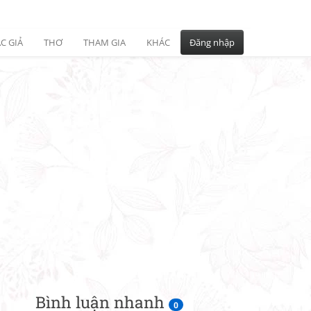
C GIẢ
THƠ
THAM GIA
KHÁC
Đăng nhập
Bình luận nhanh
0