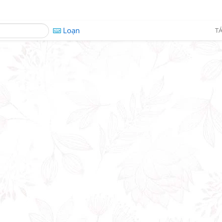
Loạn
TÁ