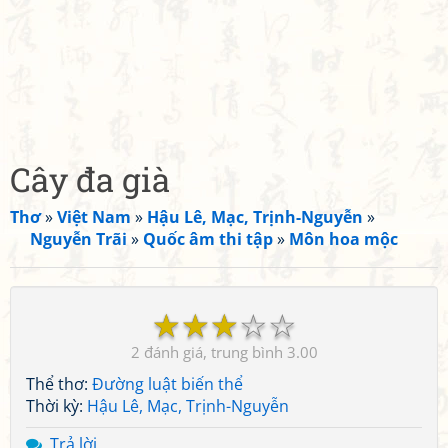
Cây đa già
Thơ
»
Việt Nam
»
Hậu Lê, Mạc, Trịnh-Nguyễn
»
Nguyễn Trãi
»
Quốc âm thi tập
»
Môn hoa mộc
☆
☆
☆
☆
☆
2
3.00
Thể thơ:
Đường luật biến thể
Thời kỳ:
Hậu Lê, Mạc, Trịnh-Nguyễn
Trả lời