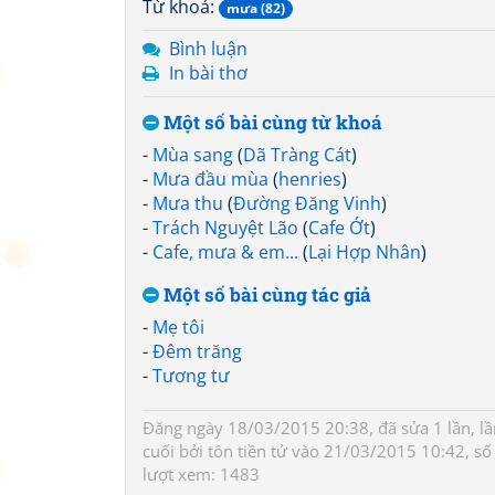
Từ khoá:
mưa (82)
Bình luận
In bài thơ
Một số bài cùng từ khoá
-
Mùa sang
(
Dã Tràng Cát
)
-
Mưa đầu mùa
(
henries
)
-
Mưa thu
(
Đường Đăng Vinh
)
-
Trách Nguyệt Lão
(
Cafe Ớt
)
-
Cafe, mưa & em...
(
Lại Hợp Nhân
)
Một số bài cùng tác giả
-
Mẹ tôi
-
Đêm trăng
-
Tương tư
Đăng ngày 18/03/2015 20:38, đã sửa 1 lần, lầ
cuối bởi
tôn tiền tử
vào 21/03/2015 10:42, số
lượt xem: 1483