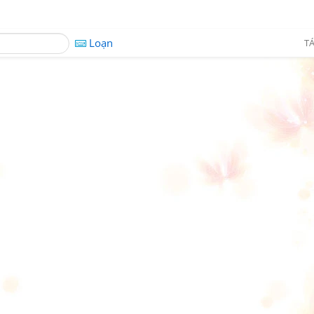
Loạn
TÁ