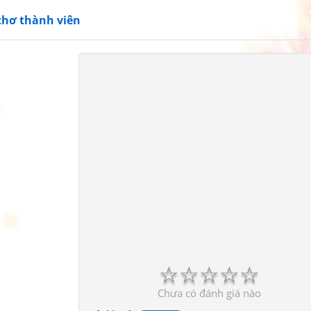
thơ thành viên
☆
☆
☆
☆
☆
Chưa có đánh giá nào