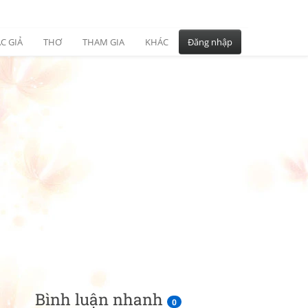
C GIẢ
THƠ
THAM GIA
KHÁC
Đăng nhập
Bình luận nhanh
0