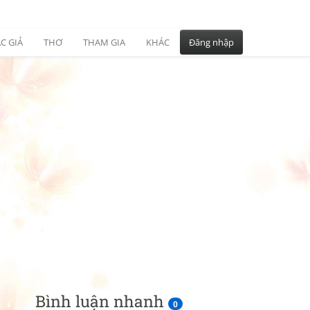
C GIẢ
THƠ
THAM GIA
KHÁC
Đăng nhập
Bình luận nhanh
0