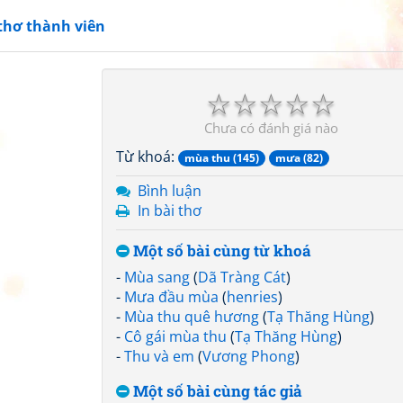
thơ thành viên
☆
☆
☆
☆
☆
Chưa có đánh giá nào
Từ khoá:
mùa thu (145)
mưa (82)
Bình luận
In bài thơ
Một số bài cùng từ khoá
-
Mùa sang
(
Dã Tràng Cát
)
-
Mưa đầu mùa
(
henries
)
-
Mùa thu quê hương
(
Tạ Thăng Hùng
)
-
Cô gái mùa thu
(
Tạ Thăng Hùng
)
-
Thu và em
(
Vương Phong
)
Một số bài cùng tác giả