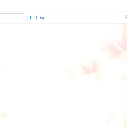
Loạn
TÁ