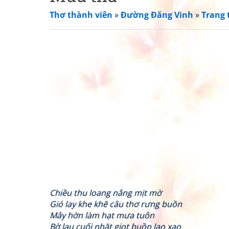
Thơ thành viên
»
Đường Đăng Vinh
»
Trang 
Chiều thu loang nắng mịt mờ
Gió lay khe khẽ câu thơ rưng buồn
Mây hờn làm hạt mưa tuôn
Bờ lau cuối nhặt giọt buồn lao xao