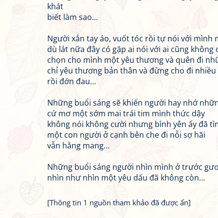
khát
biết làm sao…
Người xắn tay áo, vuốt tóc rồi tự nói với mình
dù lát nữa đây có gặp ai nói với ai cũng không 
chọn cho mình một yêu thương và quên đi nh
chỉ yêu thương bản thân và đừng cho đi nhiều
rồi đớn đau…
Những buổi sáng sẽ khiến người hay nhớ nhữ
cứ mơ một sớm mai trái tim mình thức dậy
không nói không cười nhưng bình yên ấy đã tì
một con người ở cạnh bên che đi nỗi sợ hãi
vẫn hằng mang…
Những buổi sáng người nhìn mình ở trước gư
nhìn như nhìn một yêu dấu đã không còn…
[Thông tin 1 nguồn tham khảo đã được ẩn]