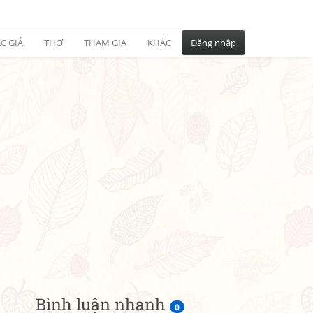
C GIẢ
THƠ
THAM GIA
KHÁC
Đăng nhập
Bình luận nhanh
0