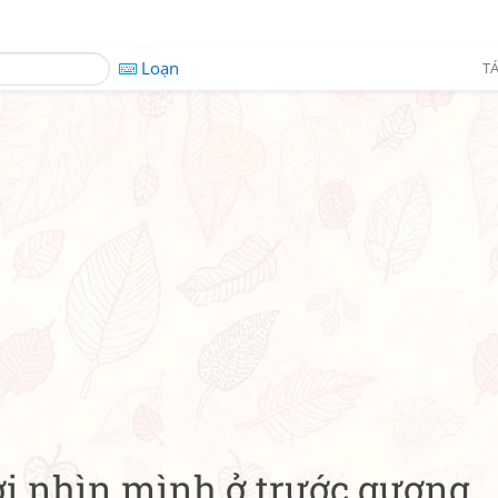
Loạn
TÁ
i nhìn mình ở trước gương