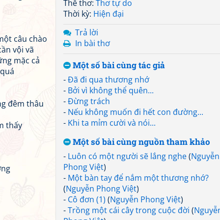
Thể thơ:
Thơ tự do
Thời kỳ:
Hiện đại
Trả lời
 một câu chào
In bài thơ
cần vội vã
ững mặc cả
Một số bài cùng tác giả
 quá
-
Đã đi qua thương nhớ
-
Bởi vì không thể quên...
-
Đừng trách
ng đêm thâu
-
Nếu không muốn đi hết con đường...
-
Khi ta mỉm cười và nói...
m thấy
Một số bài cùng nguồn tham khảo
-
Luôn có một người sẽ lắng nghe
(
Nguyễn
Phong Việt
)
ơng
-
Một bàn tay để nắm một thương nhớ?
(
Nguyễn Phong Việt
)
-
Cô đơn (1)
(
Nguyễn Phong Việt
)
-
Trồng một cái cây trong cuộc đời
(
Nguyễ