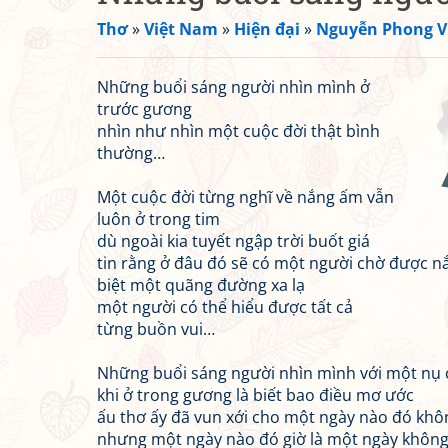
Thơ
»
Việt Nam
»
Hiện đại
»
Nguyễn Phong V
Những buổi sáng người nhìn mình ở
trước gương
nhìn như nhìn một cuộc đời thật bình
thường…
Một cuộc đời từng nghĩ về nắng ấm vẫn
luôn ở trong tim
dù ngoài kia tuyết ngập trời buốt giá
tin rằng ở đâu đó sẽ có một người chờ được n
biệt một quãng đường xa lạ
một người có thể hiểu được tất cả
từng buồn vui…
Những buổi sáng người nhìn mình với một nụ 
khi ở trong gương là biết bao điều mơ ước
ấu thơ ấy đã vun xới cho một ngày nào đó khô
nhưng một ngày nào đó giờ là một ngày không