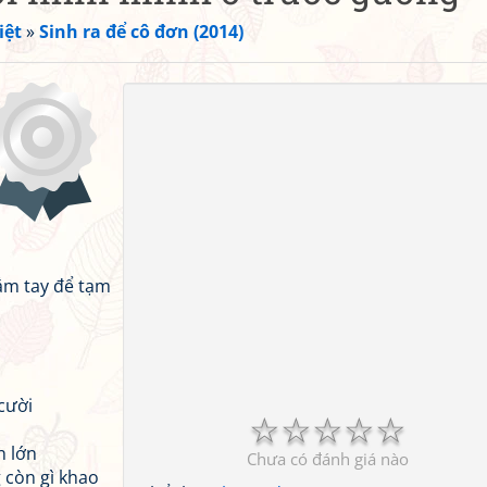
iệt
»
Sinh ra để cô đơn (2014)
ắm tay để tạm
cười
☆
☆
☆
☆
☆
n lớn
Chưa có đánh giá nào
 còn gì khao