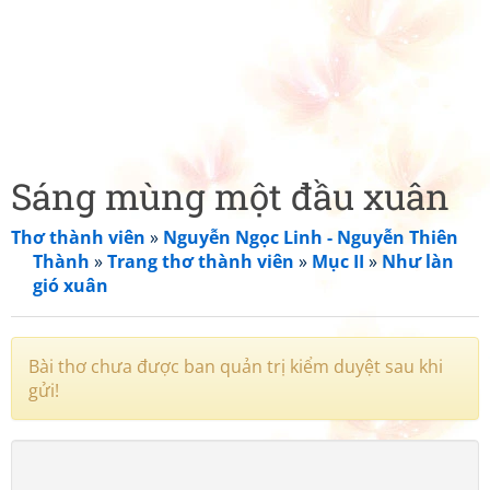
Sáng mùng một đầu xuân
Thơ thành viên
»
Nguyễn Ngọc Linh - Nguyễn Thiên
Thành
»
Trang thơ thành viên
»
Mục II
»
Như làn
gió xuân
Bài thơ chưa được ban quản trị kiểm duyệt sau khi
gửi!