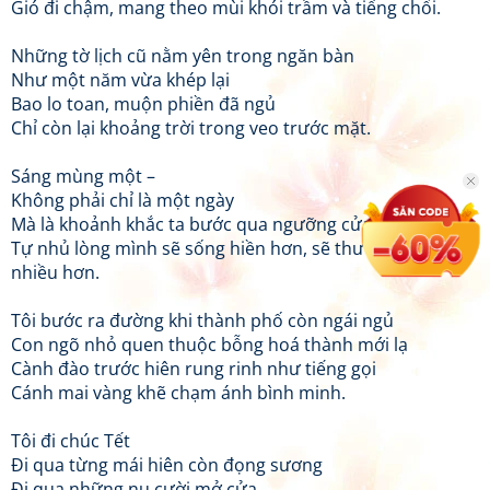
Gió đi chậm, mang theo mùi khói trầm và tiếng chổi.
Những tờ lịch cũ nằm yên trong ngăn bàn
Như một năm vừa khép lại
Bao lo toan, muộn phiền đã ngủ
Chỉ còn lại khoảng trời trong veo trước mặt.
Sáng mùng một –
Không phải chỉ là một ngày
Mà là khoảnh khắc ta bước qua ngưỡng cửa
Tự nhủ lòng mình sẽ sống hiền hơn, sẽ thương nhau
nhiều hơn.
Tôi bước ra đường khi thành phố còn ngái ngủ
Con ngõ nhỏ quen thuộc bỗng hoá thành mới lạ
Cành đào trước hiên rung rinh như tiếng gọi
Cánh mai vàng khẽ chạm ánh bình minh.
Tôi đi chúc Tết
Đi qua từng mái hiên còn đọng sương
Đi qua những nụ cười mở cửa