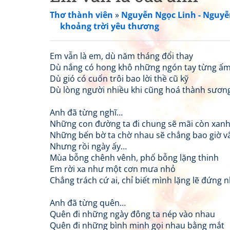
Thơ thành viên
»
Nguyễn Ngọc Linh - Nguyễ
khoảng trời yêu thương
Em vẫn là em, dù năm tháng đổi thay
Dù nắng có hong khô những ngón tay từng ấ
Dù gió có cuốn trôi bao lời thề cũ kỹ
Dù lòng người nhiều khi cũng hoá thành sươn
Anh đã từng nghĩ…
Những con đường ta đi chung sẽ mãi còn xan
Những bến bờ ta chờ nhau sẽ chẳng bao giờ v
Nhưng rồi ngày ấy…
Mùa bỗng chênh vênh, phố bỗng lặng thinh
Em rời xa như một cơn mưa nhỏ
Chẳng trách cứ ai, chỉ biết mình lặng lẽ đứng n
Anh đã từng quên…
Quên đi những ngày đông ta nép vào nhau
Quên đi những bình minh gọi nhau bằng mắt