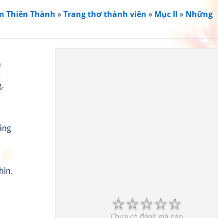
n Thiên Thành
»
Trang thơ thành viên
»
Mục II
»
Những
m
g.
h
ắng
hìn.
☆
☆
☆
☆
☆
Chưa có đánh giá nào