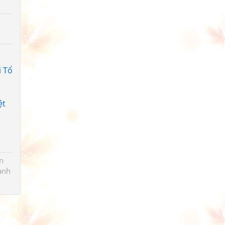
i Tổ
ệt
n
ành