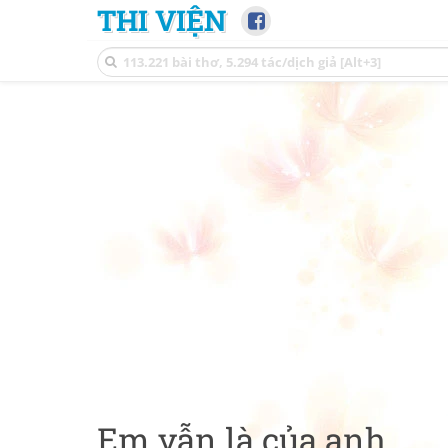
THI VIỆN
Em vẫn là của anh