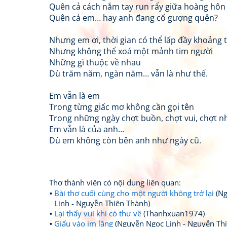
Quên cả cách nắm tay run rẩy giữa hoàng hôn
Quên cả em… hay anh đang cố gượng quên?
Nhưng em ơi, thời gian có thể lấp đầy khoảng 
Nhưng không thể xoá một mảnh tim người
Những gì thuộc về nhau
Dù trăm năm, ngàn năm… vẫn là như thế.
Em vẫn là em
Trong từng giấc mơ không cần gọi tên
Trong những ngày chợt buồn, chợt vui, chợt n
Em vẫn là của anh…
Dù em không còn bên anh như ngày cũ.
Thơ thành viên có nội dung liên quan:
Bài thơ cuối cùng cho một người không trở lại
(Ng
Linh - Nguyễn Thiên Thành)
Lại thấy vui khi có thư về
(Thanhxuan1974)
Giấu vào im lặng
(Nguyễn Ngọc Linh - Nguyễn Th