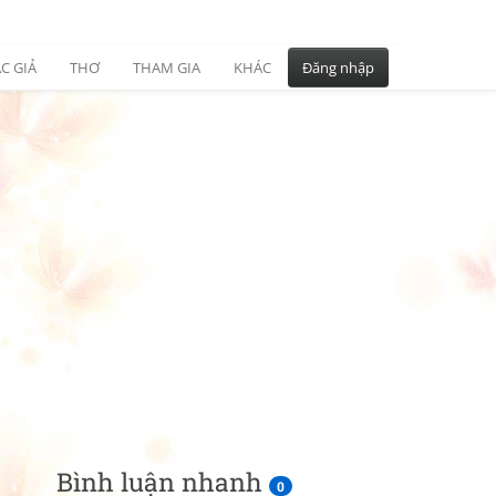
C GIẢ
THƠ
THAM GIA
KHÁC
Đăng nhập
Bình luận nhanh
0