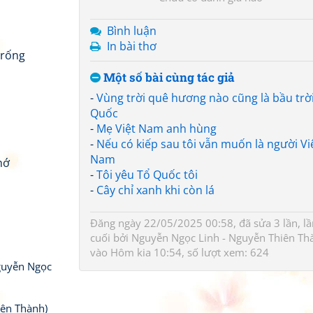
Bình luận
In bài thơ
trống
Một số bài cùng tác giả
-
Vùng trời quê hương nào cũng là bầu trờ
Quốc
-
Mẹ Việt Nam anh hùng
-
Nếu có kiếp sau tôi vẫn muốn là người Vi
Nam
hớ
-
Tôi yêu Tổ Quốc tôi
-
Cây chỉ xanh khi còn lá
Đăng ngày 22/05/2025 00:58, đã sửa 3 lần, lầ
cuối bởi
Nguyễn Ngọc Linh - Nguyễn Thiên Th
vào Hôm kia 10:54, số lượt xem: 624
uyễn Ngọc
iên Thành)