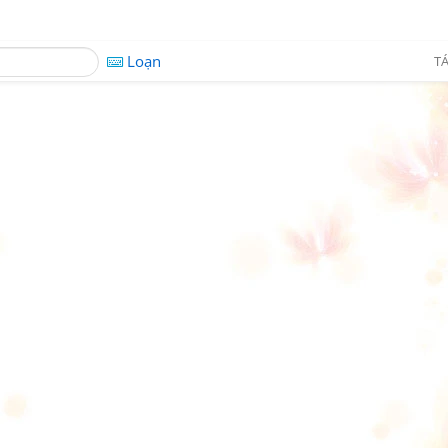
Loạn
TÁ