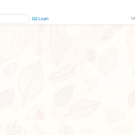
Loạn
TÁ