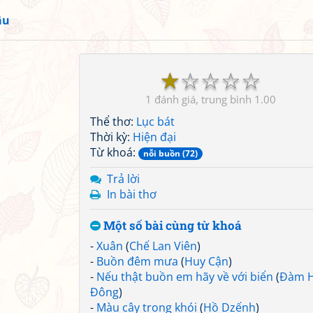
âu
☆
☆
☆
☆
☆
1
1.00
Thể thơ:
Lục bát
Thời kỳ:
Hiện đại
Từ khoá:
nỗi buồn (72)
Trả lời
In bài thơ
Một số bài cùng từ khoá
-
Xuân
(
Chế Lan Viên
)
-
Buồn đêm mưa
(
Huy Cận
)
-
Nếu thật buồn em hãy về với biển
(
Đàm 
Đông
)
-
Màu cây trong khói
(
Hồ Dzếnh
)