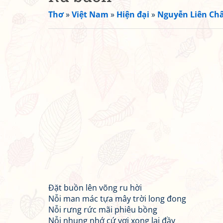
Thơ
»
Việt Nam
»
Hiện đại
»
Nguyễn Liên Ch
Đặt buồn lên võng ru hời
Nỗi man mác tựa mây trời long đong
Nỗi rưng rức mãi phiêu bồng
Nỗi nhung nhớ cứ vơi xong lại đầy