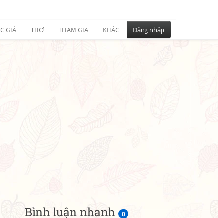
C GIẢ
THƠ
THAM GIA
KHÁC
Đăng nhập
Bình luận nhanh
0