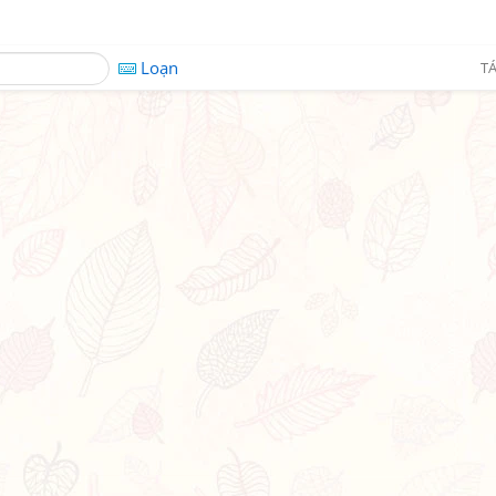
Loạn
TÁ