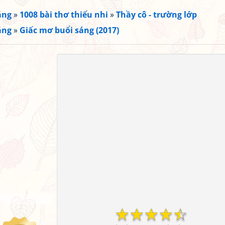
ắng
»
1008 bài thơ thiếu nhi
»
Thầy cô - trường lớp
ắng
»
Giấc mơ buổi sáng (2017)
☆
☆
☆
☆
☆