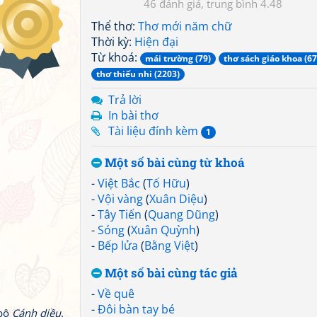
46
4.48
Thể thơ:
Thơ mới năm chữ
Thời kỳ:
Hiện đại
Từ khoá:
mái trường (79)
thơ sách giáo khoa (67
thơ thiếu nhi (2203)
Trả lời
In bài thơ
Tài liệu đính kèm
1
Một số bài cùng từ khoá
-
Việt Bắc
(
Tố Hữu
)
-
Vội vàng
(
Xuân Diệu
)
-
Tây Tiến
(
Quang Dũng
)
-
Sóng
(
Xuân Quỳnh
)
-
Bếp lửa
(
Bằng Việt
)
Một số bài cùng tác giả
-
Về quê
-
Đôi bàn tay bé
bộ
Cánh diều
.