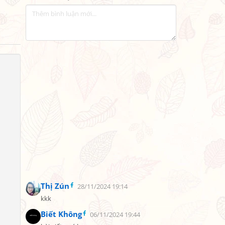
Thị Zún
28/11/2024 19:14
kkk
Biết Không
06/11/2024 19:44