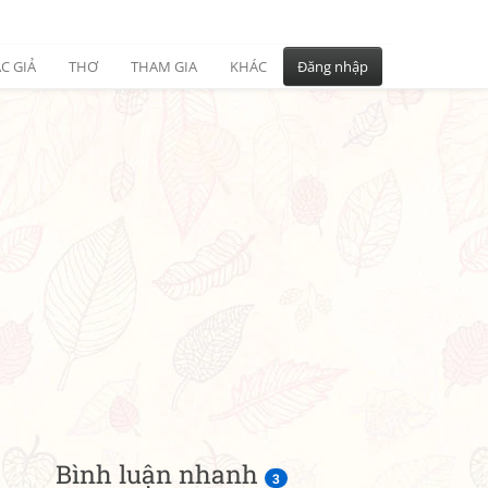
C GIẢ
THƠ
THAM GIA
KHÁC
Đăng nhập
Bình luận nhanh
3