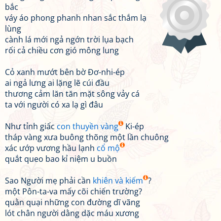
bắc
váy áo phong phanh nhan sắc thắm lạ
lùng
cành lá mới ngả ngớn trời lụa bạch
rối cả chiều cơn gió mông lung
Cỏ xanh mướt bên bờ Đơ-nhi-ép
ai ngả lưng ai lặng lẽ cúi đầu
thương cảm lăn tăn mặt sông vảy cá
ta với người có xa lạ gì đâu
Như tỉnh giấc
con thuyền vàng
Ki-ép
tháp vàng xưa buông thõng một lần chuông
xác ướp vương hầu lạnh
cổ mộ
quắt queo bao kỉ niệm u buồn
Sao Người mẹ phải cần
khiên và kiếm
?
một Pôn-ta-va mấy cõi chiến trường?
quằn quại những con đường dĩ vãng
lót chân người dằng dặc máu xương