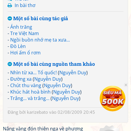
In bài thơ
Một số bài cùng tác giả
-
Ánh trăng
-
Tre Việt Nam
-
Ngồi buồn nhớ mẹ ta xưa...
-
Đò Lèn
-
Hơi ấm ổ rơm
Một số bài cùng nguồn tham khảo
-
Nhìn từ xa... Tổ quốc!
(
Nguyễn Duy
)
-
Đường xa
(
Nguyễn Duy
)
-
Chút thu vàng
(
Nguyễn Duy
)
-
Khúc hát hoà bình
(
Nguyễn Duy
)
-
Trắng... và trắng...
(
Nguyễn Duy
)
Đăng bởi
karizebato
vào 02/08/2009 20:45
Nắng vàng đón thiên nga về phương