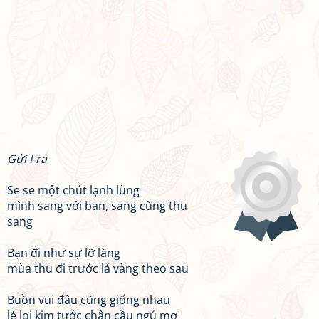
Gửi I-ra
Se se một chút lạnh lùng
mình sang với bạn, sang cùng thu
sang
Bạn đi như sự lỡ làng
mùa thu đi trước lá vàng theo sau
Buồn vui đâu cũng giống nhau
lẻ loi kim tước chân cầu ngủ mơ