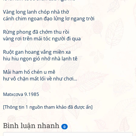
Vàng long lanh chóp nhà thờ
cánh chim ngoan đạo lửng lơ ngang trời
Rừng phong đã chớm thu rồi
vàng rơi trên mái tóc người đi qua
Ruột gan hoang vắng miền xa
hiu hiu ngọn gió nhớ nhà lạnh tê
Mải ham hố chén u mê
hư vô chặn mất lối về như chơi...
Matxcơva 9.1985
[Thông tin 1 nguồn tham khảo đã được ẩn]
Bình luận nhanh
0