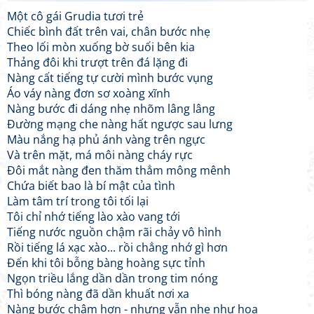
Một cô gái Grudia tươi trẻ
Chiếc bình đất trên vai, chân bước nhẹ
Theo lối mòn xuống bờ suối bên kia
Thảng đôi khi trượt trên đá lặng đi
Nàng cất tiếng tự cười mình bước vụng
Áo váy nàng đơn sơ xoàng xĩnh
Nàng bước đi dáng nhẹ nhõm lâng lâng
Đường mạng che nàng hất ngược sau lưng
Màu nắng hạ phủ ánh vàng trên ngực
Và trên mặt, má môi nàng cháy rực
Đôi mắt nàng đen thăm thẳm mông mênh
Chứa biết bao là bí mật của tình
Làm tâm trí trong tôi tối lại
Tôi chỉ nhớ tiếng lào xào vang tới
Tiếng nước nguồn chậm rãi chảy vô hình
Rồi tiếng lá xạc xào... rồi chẳng nhớ gì hơn
Đến khi tôi bỗng bàng hoàng sực tỉnh
Ngọn triều lắng dần dần trong tim nóng
Thì bóng nàng đã dần khuất nơi xa
Nàng bước chậm hơn - nhưng vẫn nhẹ như hoa