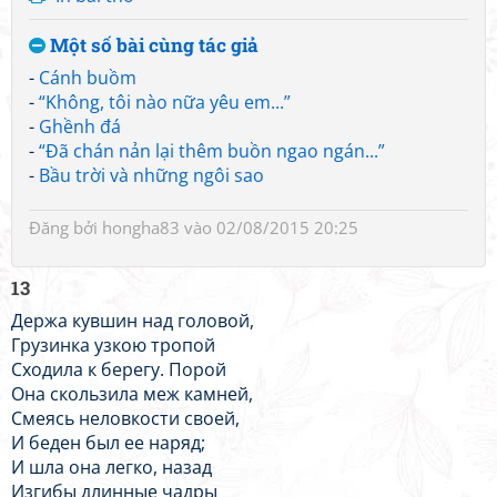
Một số bài cùng tác giả
-
Cánh buồm
-
“Không, tôi nào nữa yêu em...”
-
Ghềnh đá
-
“Đã chán nản lại thêm buồn ngao ngán...”
-
Bầu trời và những ngôi sao
Đăng bởi
hongha83
vào 02/08/2015 20:25
13
Держа кувшин над головой,
Грузинка узкою тропой
Сходила к берегу. Порой
Она скользила меж камней,
Смеясь неловкости своей,
И беден был ее наряд;
И шла она легко, назад
Изгибы длинные чадры