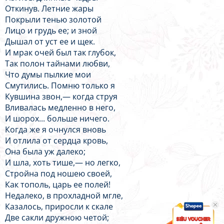
Откинув. Летние жары
Покрыли тенью золотой
Лицо и грудь ее; и зной
Дышал от уст ее и щек.
И мрак очей был так глубок,
Так полон тайнами любви,
Что думы пылкие мои
Смутились. Помню только я
Кувшина звон,— когда струя
Вливалась медленно в него,
И шорох... больше ничего.
Когда же я очнулся вновь
И отлила от сердца кровь,
Она была уж далеко;
И шла, хоть тише,— но легко,
Стройна под ношею своей,
Как тополь, царь ее полей!
Недалеко, в прохладной мгле,
Казалось, приросли к скале
Две сакли дружною четой;