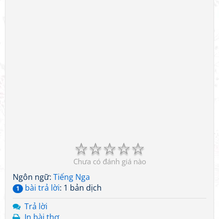
☆
☆
☆
☆
☆
Chưa có đánh giá nào
Ngôn ngữ:
Tiếng Nga
bài trả lời
: 1 bản dịch
1
Trả lời
In bài thơ