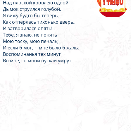
Над плоской кровлею одной
Дымок струился голубой.
Я вижу будто бы теперь,
Как отперлась тихонько дверь...
И затворилася опять!..
Тебе, я знаю, не понять
Мою тоску, мою печаль;
И если б мог,— мне было б жаль:
Воспоминанья тех минут
Во мне, со мной пускай умрут.