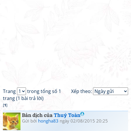
Trang
trong tổng số 1
Xếp theo:
trang (1 bài trả lời)
[
1
]
Bản dịch của
Thuý Toàn
Gửi bởi
hongha83
ngày 02/08/2015 20:25