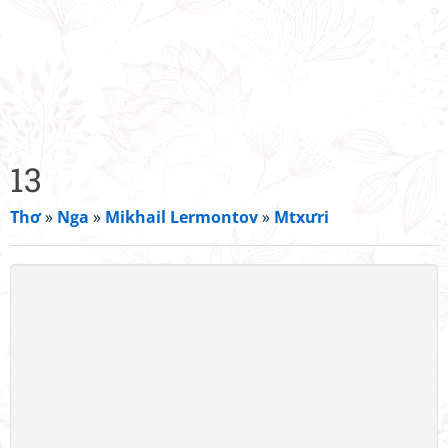
13
Thơ
»
Nga
»
Mikhail Lermontov
»
Mtxưri