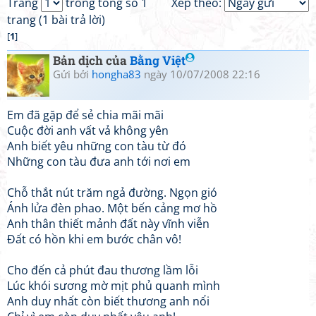
Trang
trong tổng số 1
Xếp theo:
trang (1 bài trả lời)
[
1
]
Bản dịch của
Bằng Việt
Gửi bởi
hongha83
ngày 10/07/2008 22:16
Em đã gặp để sẻ chia mãi mãi
Cuộc đời anh vất vả không yên
Anh biết yêu những con tàu từ đó
Những con tàu đưa anh tới nơi em
Chỗ thắt nút trăm ngả đường. Ngọn gió
Ánh lửa đèn phao. Một bến cảng mơ hồ
Anh thân thiết mảnh đất này vĩnh viễn
Đất có hồn khi em bước chân vô!
Cho đến cả phút đau thương lầm lỗi
Lúc khói sương mờ mịt phủ quanh mình
Anh duy nhất còn biết thương anh nổi