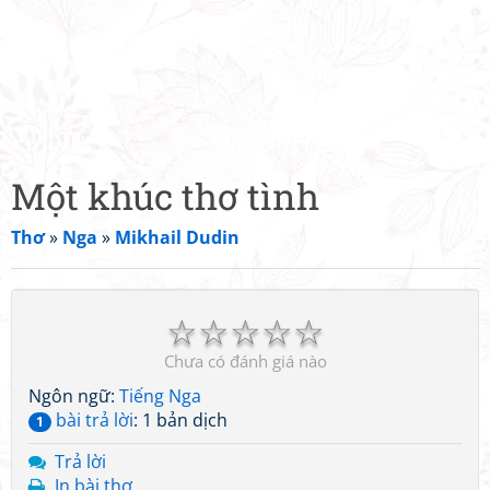
Một khúc thơ tình
Thơ
»
Nga
»
Mikhail Dudin
☆
☆
☆
☆
☆
Chưa có đánh giá nào
Ngôn ngữ:
Tiếng Nga
bài trả lời
: 1 bản dịch
1
Trả lời
In bài thơ