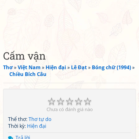
Cấm vận
Thơ
»
Việt Nam
»
Hiện đại
»
Lê Đạt
»
Bóng chữ (1994)
»
Chiều Bích Câu
☆
☆
☆
☆
☆
Chưa có đánh giá nào
Thể thơ:
Thơ tự do
Thời kỳ:
Hiện đại
Trả lời