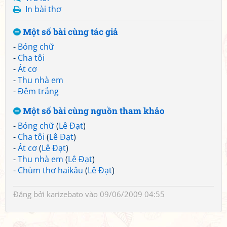
In bài thơ
Một số bài cùng tác giả
-
Bóng chữ
-
Cha tôi
-
Át cơ
-
Thu nhà em
-
Đêm trắng
Một số bài cùng nguồn tham khảo
-
Bóng chữ
(
Lê Đạt
)
-
Cha tôi
(
Lê Đạt
)
-
Át cơ
(
Lê Đạt
)
-
Thu nhà em
(
Lê Đạt
)
-
Chùm thơ haikâu
(
Lê Đạt
)
Đăng bởi
karizebato
vào 09/06/2009 04:55