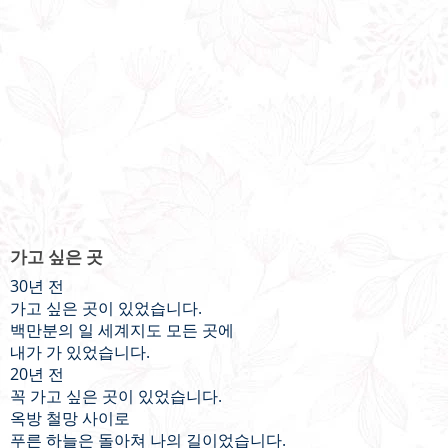
가고 싶은 곳
30년 전
가고 싶은 곳이 있었습니다.
백만분의 일 세계지도 모든 곳에
내가 가 있었습니다.
20년 전
꼭 가고 싶은 곳이 있었습니다.
옥방 철망 사이로
푸른 하늘은 돌아쳐 나의 길이었습니다.