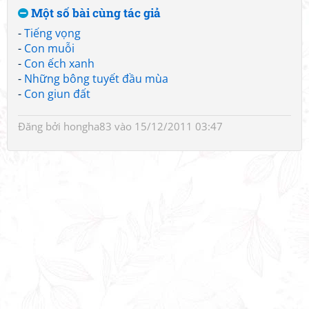
Một số bài cùng tác giả
-
Tiếng vọng
-
Con muỗi
-
Con ếch xanh
-
Những bông tuyết đầu mùa
-
Con giun đất
Đăng bởi
hongha83
vào 15/12/2011 03:47