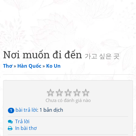
Nơi muốn đi đến
가고 싶은 곳
Thơ
»
Hàn Quốc
»
Ko Un
☆
☆
☆
☆
☆
Chưa có đánh giá nào
bài trả lời
: 1 bản dịch
1
Trả lời
In bài thơ