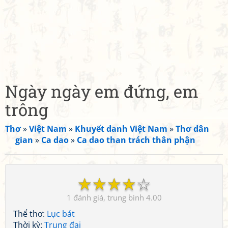
Ngày ngày em đứng, em
trông
Thơ
»
Việt Nam
»
Khuyết danh Việt Nam
»
Thơ dân
gian
»
Ca dao
»
Ca dao than trách thân phận
☆
☆
☆
☆
☆
1
4.00
Thể thơ:
Lục bát
Thời kỳ:
Trung đại