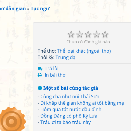
hơ dân gian
»
Tục ngữ
☆
☆
☆
☆
☆
Chưa có đánh giá nào
Thể thơ:
Thể loại khác (ngoài thơ)
Thời kỳ:
Trung đại
Trả lời
In bài thơ
Một số bài cùng tác giả
-
Công cha như núi Thái Sơn
-
Đi khắp thế gian không ai tốt bằng mẹ
-
Hôm qua tát nước đầu đình
-
Đồng Đăng có phố Kỳ Lừa
-
Trâu ơi ta bảo trâu này