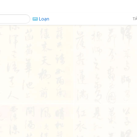
Loạn
TÁ