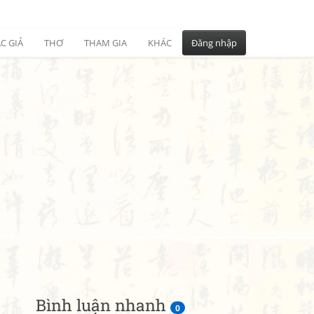
C GIẢ
THƠ
THAM GIA
KHÁC
Đăng nhập
Bình luận nhanh
0