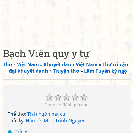
Bạch Viên quy y tự
Thơ
»
Việt Nam
»
Khuyết danh Việt Nam
»
Thơ cổ-cận
đại khuyết danh
»
Truyện thơ
»
Lâm Tuyền kỳ ngộ
☆
☆
☆
☆
☆
Chưa có đánh giá nào
Thể thơ:
Thất ngôn bát cú
Thời kỳ:
Hậu Lê, Mạc, Trịnh-Nguyễn
Trả lời