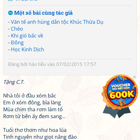
Một số bài cùng tác giả
-
Văn tế anh hùng dân tộc Khúc Thừa Dụ
-
Chèo
-
Khi gió bấc về
-
Đông
-
Học Kinh Dịch
Đăng bởi
hảo liễu
vào 07/02/2015 17:57
Tặng C.T.
Nhà tôi ở đầu xóm bắc
Em ở xóm đông, bìa làng
Mùa chim tha rơm làm tổ
Rơm từ bên ấy đem sang...
Tuổi thơ thơm như hoa lúa
Tinh nguyên như giọt nắng đào