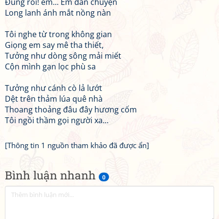
Đúng rồi! em... Em dẫn chuyện
Long lanh ánh mắt nồng nàn
Tôi nghe từ trong không gian
Giọng em say mê tha thiết,
Tưởng như dòng sông mải miết
Cộn mình gạn lọc phù sa
Tưởng như cánh cò lả lướt
Dệt trên thảm lúa quê nhà
Thoang thoảng đâu đây hương cốm
Tôi ngồi thầm gọi người xa...
[Thông tin 1 nguồn tham khảo đã được ẩn]
Bình luận nhanh
0