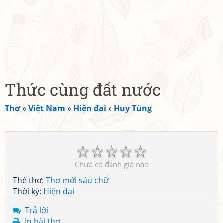
Thức cùng đất nước
Thơ
»
Việt Nam
»
Hiện đại
»
Huy Tùng
☆
☆
☆
☆
☆
Chưa có đánh giá nào
Thể thơ:
Thơ mới sáu chữ
Thời kỳ:
Hiện đại
Trả lời
In bài thơ