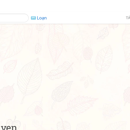
Loạn
TÁ
 vẹn