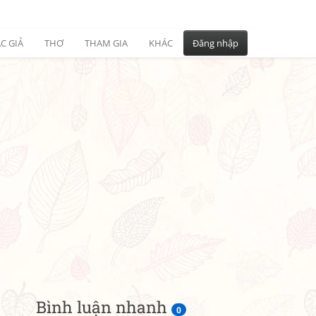
C GIẢ
THƠ
THAM GIA
KHÁC
Đăng nhập
Bình luận nhanh
0