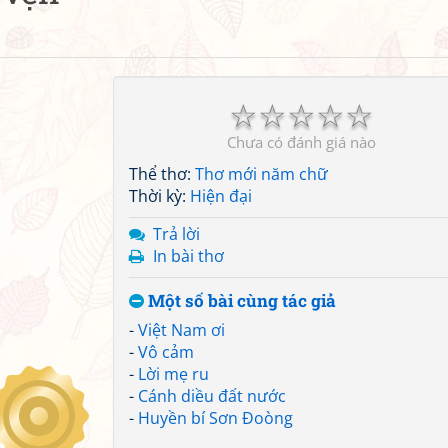
☆
☆
☆
☆
☆
Chưa có đánh giá nào
Thể thơ:
Thơ mới năm chữ
Thời kỳ:
Hiện đại
Trả lời
In bài thơ
Một số bài cùng tác giả
-
Việt Nam ơi
-
Vô cảm
-
Lời mẹ ru
-
Cánh diều đất nước
-
Huyền bí Sơn Đoòng