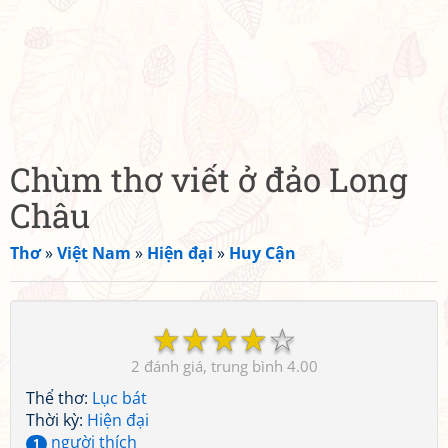
Chùm thơ viết ở đảo Long
Châu
Thơ
»
Việt Nam
»
Hiện đại
»
Huy Cận
☆
☆
☆
☆
☆
2
4.00
Thể thơ:
Lục bát
Thời kỳ:
Hiện đại
người thích
1