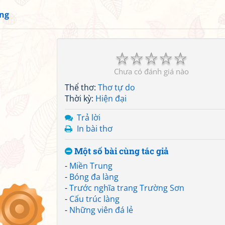
ng
☆
☆
☆
☆
☆
Chưa có đánh giá nào
Thể thơ:
Thơ tự do
Thời kỳ:
Hiện đại
Trả lời
In bài thơ
Một số bài cùng tác giả
-
Miền Trung
-
Bóng đa làng
-
Trước nghĩa trang Trường Sơn
-
Cấu trúc làng
-
Những viên đá lẻ