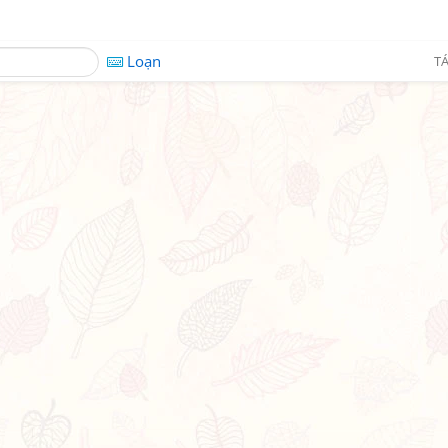
Loạn
TÁ