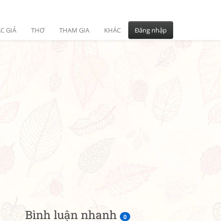
C GIẢ
THƠ
THAM GIA
KHÁC
Đăng nhập
Bình luận nhanh
0