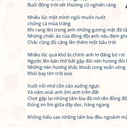
Buổi động trời vết thương cũ nghiến răng
Nhiều lúc một mình ngồi muốn nuốt
chửng cả mùa trăng
Khi rạng lên trong anh những gương mặt đã t
Những chiếc áo của đồng đội anh nếu đem ghé
Chắc cũng đủ căng lên thêm một bầu trời
Nhiều lúc quá khứ bị chính anh lơ đãng bỏ rơi
Ngước lên bàn thờ bắt gặp đôi nén hương đói 
Những nén hương khắc khoải cong xoắn vòng 
Khói bay tìm trời xưa
Vuốt nỗi nhớ cồn cào xuống ngực
Và nằm xoài anh ôm anh trên đất
Chợt gặp lại những tấm bia đã mờ tên đồng độ
Đứng im lìm giữa dãy dọc, hàng ngang
Không hiểu sao những tấm bia đều ngoảnh mặ