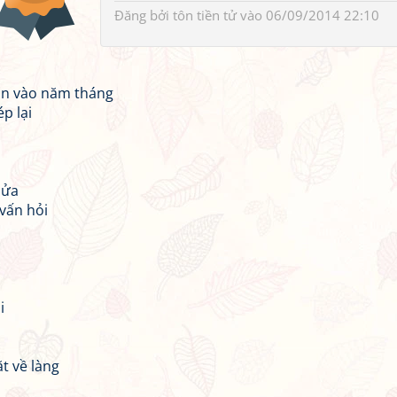
Đăng bởi
tôn tiền tử
vào 06/09/2014 22:10
ản vào năm tháng
p lại
lửa
vấn hỏi
i
t về làng