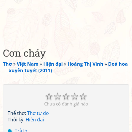
Cơn cháy
Thơ
»
Việt Nam
»
Hiện đại
»
Hoàng Thị Vinh
»
Đoá hoa
xuyên tuyết (2011)
☆
☆
☆
☆
☆
Chưa có đánh giá nào
Thể thơ:
Thơ tự do
Thời kỳ:
Hiện đại
Trả lời