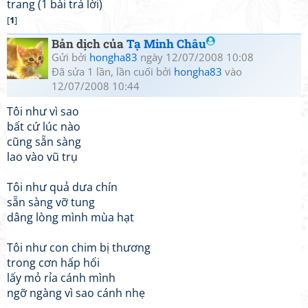
trang (1 bài trả lời)
[
1
]
Bản dịch của
Tạ Minh Châu
Gửi bởi
hongha83
ngày 12/07/2008 10:08
Đã sửa 1 lần, lần cuối bởi
hongha83
vào
12/07/2008 10:44
Tôi như vì sao
bất cứ lúc nào
cũng sẵn sàng
lao vào vũ trụ
Tôi như quả dưa chín
sẵn sàng vỡ tung
dâng lòng mình mùa hạt
Tôi như con chim bị thương
trong cơn hấp hối
lấy mỏ rỉa cánh mình
ngỡ ngàng vì sao cánh nhẹ