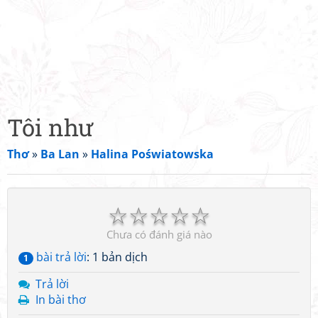
Tôi như
Thơ
»
Ba Lan
»
Halina Poświatowska
☆
☆
☆
☆
☆
Chưa có đánh giá nào
bài trả lời
: 1 bản dịch
1
Trả lời
In bài thơ