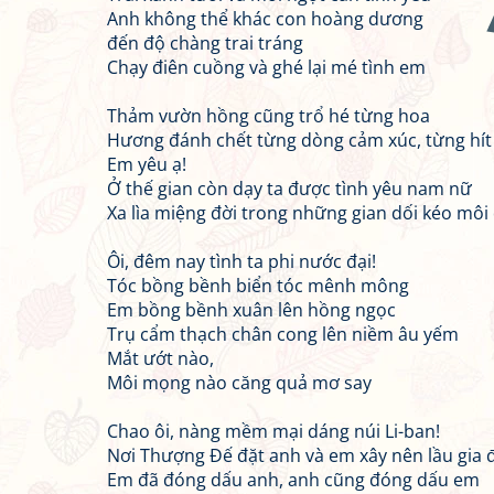
Anh không thể khác con hoàng dương
đến độ chàng trai tráng
Chạy điên cuồng và ghé lại mé tình em
Thảm vườn hồng cũng trổ hé từng hoa
Hương đánh chết từng dòng cảm xúc, từng hít
Em yêu ạ!
Ở thế gian còn dạy ta được tình yêu nam nữ
Xa lìa miệng đời trong những gian dối kéo môi
Ôi, đêm nay tình ta phi nước đại!
Tóc bồng bềnh biển tóc mênh mông
Em bồng bềnh xuân lên hồng ngọc
Trụ cẩm thạch chân cong lên niềm âu yếm
Mắt ướt nào,
Môi mọng nào căng quả mơ say
Chao ôi, nàng mềm mại dáng núi Li-ban!
Nơi Thượng Đế đặt anh và em xây nên lầu gia 
Em đã đóng dấu anh, anh cũng đóng dấu em