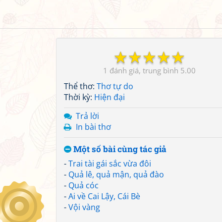
☆
☆
☆
☆
☆
1
5.00
Thể thơ:
Thơ tự do
Thời kỳ:
Hiện đại
Trả lời
In bài thơ
Một số bài cùng tác giả
-
Trai tài gái sắc vừa đôi
-
Quả lê, quả mận, quả đào
-
Quả cóc
-
Ai về Cai Lậy, Cái Bè
-
Vội vàng