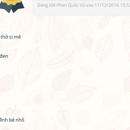
Đăng bởi
Phan Quốc Vũ
vào 11/12/2016 15:5
 thở si mê
 đen
đình bé nhỏ