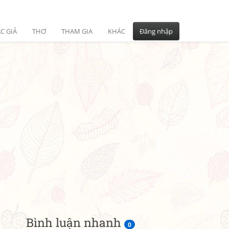
C GIẢ
THƠ
THAM GIA
KHÁC
Đăng nhập
Bình luận nhanh
0