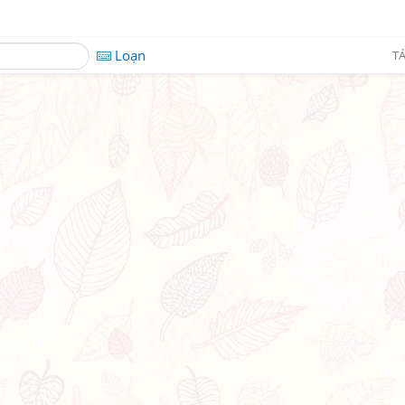
Loạn
TÁ