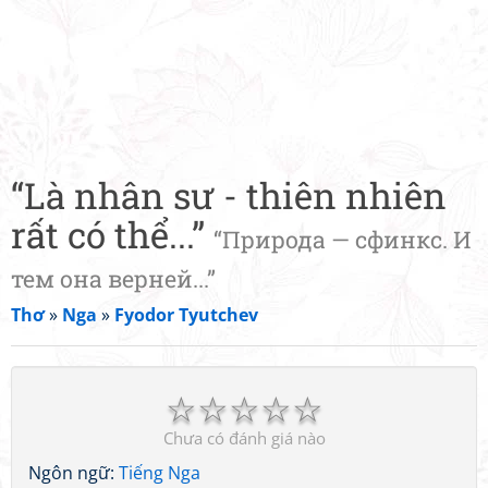
“Là nhân sư - thiên nhiên
rất có thể...”
“Природа — сфинкс. И
тем она верней...”
Thơ
»
Nga
»
Fyodor Tyutchev
☆
☆
☆
☆
☆
Chưa có đánh giá nào
Ngôn ngữ:
Tiếng Nga