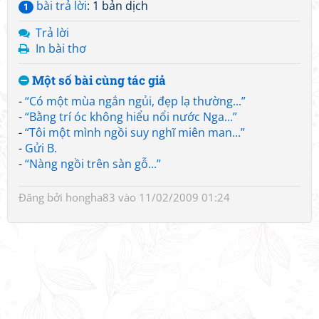
bài trả lời
: 1 bản dịch
1
Trả lời
In bài thơ
Một số bài cùng tác giả
-
“Có một mùa ngắn ngủi, đẹp lạ thường...”
-
“Bằng trí óc không hiểu nổi nước Nga...”
-
“Tôi một mình ngồi suy nghĩ miên man...”
-
Gửi B.
-
“Nàng ngồi trên sàn gỗ...”
Đăng bởi
hongha83
vào 11/02/2009 01:24