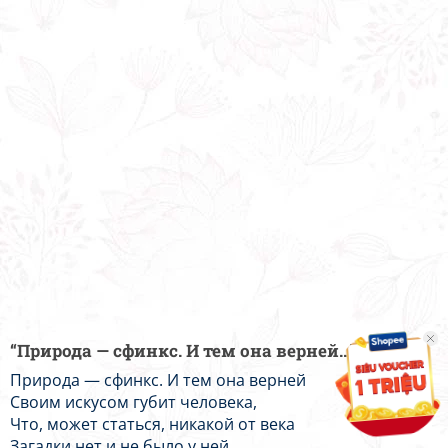
“Природа — сфинкс. И тем она верней...”
Природа — сфинкс. И тем она верней
Своим искусом губит человека,
Что, может статься, никакой от века
Загадки нет и не было у ней.