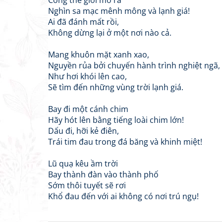
Cổng thế giới mở ra
Nghìn sa mạc mênh mông và lạnh giá!
Ai đã đánh mất rồi,
Không dừng lại ở một nơi nào cả.
Mang khuôn mặt xanh xao,
Nguyền rủa bởi chuyến hành trình nghiệt ngã,
Như hơi khói lên cao,
Sẽ tìm đến những vùng trời lạnh giá.
Bay đi một cánh chim
Hãy hót lên bằng tiếng loài chim lớn!
Dấu đi, hỡi kẻ điên,
Trái tim đau trong đá băng và khinh miệt!
Lũ quạ kêu ầm trời
Bay thành đàn vào thành phố
Sớm thôi tuyết sẽ rơi
Khổ đau đến với ai không có nơi trú ngụ!