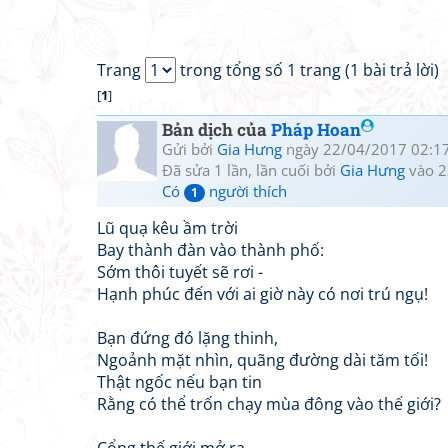
Trang
trong tổng số 1 trang (1 bài trả lời)
[
1
]
Bản dịch của
Pháp Hoan
Gửi bởi
Gia Hưng
ngày 22/04/2017 02:1
Đã sửa 1 lần, lần cuối bởi
Gia Hưng
vào 2
Có
người thích
1
Lũ quạ kêu ầm trời
Bay thành đàn vào thành phố:
Sớm thôi tuyết sẽ rơi -
Hạnh phúc đến với ai giờ này có nơi trú ngụ!
Bạn đứng đó lặng thinh,
Ngoảnh mặt nhìn, quãng đường dài tăm tối!
Thật ngốc nếu bạn tin
Rằng có thể trốn chạy mùa đông vào thế giới?