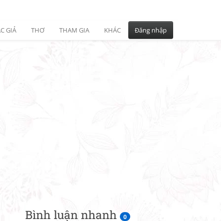
C GIẢ
THƠ
THAM GIA
KHÁC
Đăng nhập
Bình luận nhanh
0