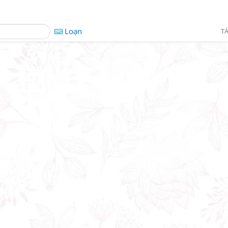
Loạn
TÁ