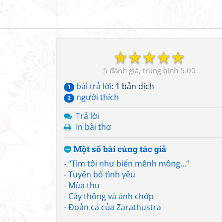
☆
☆
☆
☆
☆
5
5.00
bài trả lời
: 1 bản dịch
1
người thích
2
Trả lời
In bài thơ
Một số bài cùng tác giả
-
“Tim tôi như biển mênh mông...”
-
Tuyên bố tình yêu
-
Mùa thu
-
Cây thông và ánh chớp
-
Đoản ca của Zarathustra