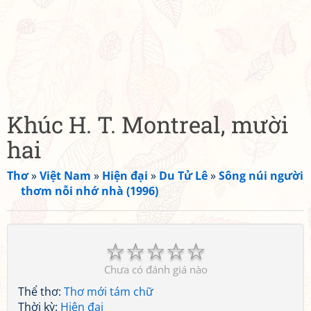
Khúc H. T. Montreal, mười
hai
Thơ
»
Việt Nam
»
Hiện đại
»
Du Tử Lê
»
Sông núi người
thơm nỗi nhớ nhà (1996)
☆
☆
☆
☆
☆
Chưa có đánh giá nào
Thể thơ:
Thơ mới tám chữ
Thời kỳ:
Hiện đại