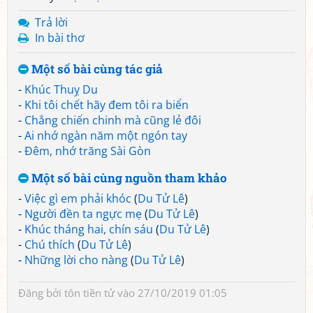
Trả lời
In bài thơ
Một số bài cùng tác giả
-
Khúc Thuỵ Du
-
Khi tôi chết hãy đem tôi ra biển
-
Chẳng chiến chinh mà cũng lẻ đôi
-
Ai nhớ ngàn năm một ngón tay
-
Đêm, nhớ trăng Sài Gòn
Một số bài cùng nguồn tham khảo
-
Việc gì em phải khóc
(
Du Tử Lê
)
-
Người đền ta ngực mẹ
(
Du Tử Lê
)
-
Khúc tháng hai, chín sáu
(
Du Tử Lê
)
-
Chú thích
(
Du Tử Lê
)
-
Những lời cho nàng
(
Du Tử Lê
)
Đăng bởi
tôn tiền tử
vào 27/10/2019 01:05