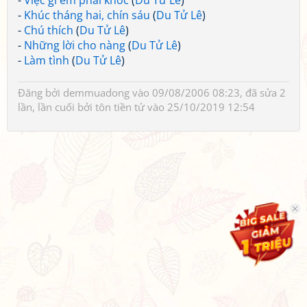
-
Việc gì em phải khóc
(
Du Tử Lê
)
-
Khúc tháng hai, chín sáu
(
Du Tử Lê
)
-
Chú thích
(
Du Tử Lê
)
-
Những lời cho nàng
(
Du Tử Lê
)
-
Làm tình
(
Du Tử Lê
)
Đăng bởi
demmuadong
vào 09/08/2006 08:23, đã sửa 2
lần, lần cuối bởi
tôn tiền tử
vào 25/10/2019 12:54