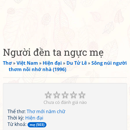
Người đền ta ngực mẹ
Thơ
»
Việt Nam
»
Hiện đại
»
Du Tử Lê
»
Sông núi người
thơm nỗi nhớ nhà (1996)
☆
☆
☆
☆
☆
Chưa có đánh giá nào
Thể thơ:
Thơ mới năm chữ
Thời kỳ:
Hiện đại
Từ khoá:
mẹ (503)