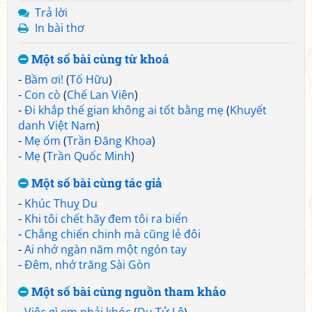
Trả lời
In bài thơ
Một số bài cùng từ khoá
-
Bầm ơi!
(
Tố Hữu
)
-
Con cò
(
Chế Lan Viên
)
-
Đi khắp thế gian không ai tốt bằng mẹ
(
Khuyết
danh Việt Nam
)
-
Mẹ ốm
(
Trần Đăng Khoa
)
-
Mẹ
(
Trần Quốc Minh
)
Một số bài cùng tác giả
-
Khúc Thuỵ Du
-
Khi tôi chết hãy đem tôi ra biển
-
Chẳng chiến chinh mà cũng lẻ đôi
-
Ai nhớ ngàn năm một ngón tay
-
Đêm, nhớ trăng Sài Gòn
Một số bài cùng nguồn tham khảo