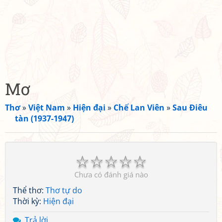
Mơ
Thơ
»
Việt Nam
»
Hiện đại
»
Chế Lan Viên
»
Sau Điêu
tàn (1937-1947)
☆
☆
☆
☆
☆
Chưa có đánh giá nào
Thể thơ:
Thơ tự do
Thời kỳ:
Hiện đại
Trả lời